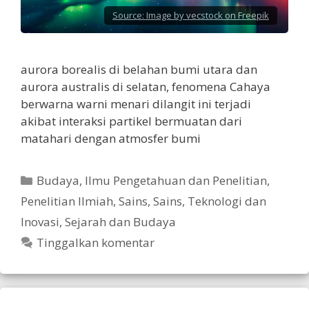
Source:
Image by vecstock on Freepik
aurora borealis di belahan bumi utara dan
aurora australis di selatan, fenomena Cahaya
berwarna warni menari dilangit ini terjadi
akibat interaksi partikel bermuatan dari
matahari dengan atmosfer bumi
Kategori
Budaya
,
Ilmu Pengetahuan dan Penelitian
,
Penelitian Ilmiah
,
Sains
,
Sains, Teknologi dan
Inovasi
,
Sejarah dan Budaya
Tinggalkan komentar