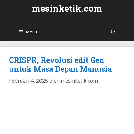
Langsung
mesinketik.com
ke
isi
Menu
CRISPR, Revolusi edit Gen
untuk Masa Depan Manusia
Februari 4, 2025
oleh
mesinketik.com