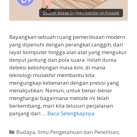
Source:
Image by macrovector on Freepik
Bayangkan sebuah ruang pemeriksaan modern
yang dipenuhi dengan perangkat canggih, dari
layar komputer hingga alat-alat yang mengukur
denyut jantung dan pola suara. Inilah dunia
deteksi kebohongan masa kini, di mana
teknologi mutakhir membantu kita
mengungkap kebenaran dengan presisi yang
menakjubkan. Namun, untuk benar-benar
menghargai bagaimana metode ini telah
berkembang, mari kita telusuri perjalanan
panjang dari …
Baca Selengkapnya
Kategori
Budaya
,
Ilmu Pengetahuan dan Penelitian
,