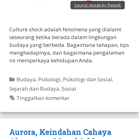
Source:
Image by freepik
Culture shock adalah fenomena yang dialami
seseorang ketika berada dalam lingkungan
budaya yang berbeda. Bagaimana tahapan, tips
menghadapinya, dan bagaimana pengalaman
ini memperkaya kehidupan Anda.
Kategori
Budaya
,
Psikologi
,
Psikologi dan Sosial
,
Sejarah dan Budaya
,
Sosial
Tinggalkan komentar
Aurora, Keindahan Cahaya