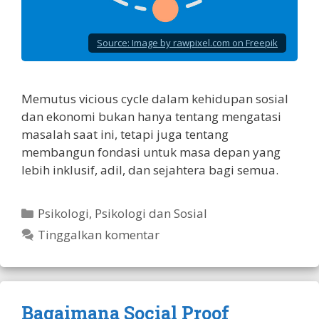
Source:
Image by rawpixel.com on Freepik
Memutus vicious cycle dalam kehidupan sosial
dan ekonomi bukan hanya tentang mengatasi
masalah saat ini, tetapi juga tentang
membangun fondasi untuk masa depan yang
lebih inklusif, adil, dan sejahtera bagi semua.
Kategori
Psikologi
,
Psikologi dan Sosial
Tinggalkan komentar
Bagaimana Social Proof