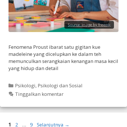
Source:
Image by freepik
Fenomena Proust ibarat satu gigitan kue
madeleine yang dicelupkan ke dalam teh
memunculkan serangkaian kenangan masa kecil
yang hidup dan detail
Kategori
Psikologi
,
Psikologi dan Sosial
Tinggalkan komentar
Halaman
Halaman
Halaman
1
2
…
9
Selanjutnya
→