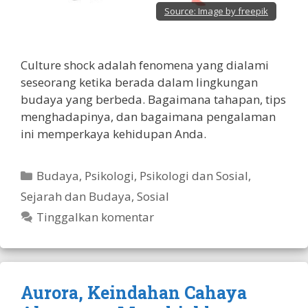
Source:
Image by freepik
Culture shock adalah fenomena yang dialami
seseorang ketika berada dalam lingkungan
budaya yang berbeda. Bagaimana tahapan, tips
menghadapinya, dan bagaimana pengalaman
ini memperkaya kehidupan Anda.
Kategori
Budaya
,
Psikologi
,
Psikologi dan Sosial
,
Sejarah dan Budaya
,
Sosial
Tinggalkan komentar
Aurora, Keindahan Cahaya