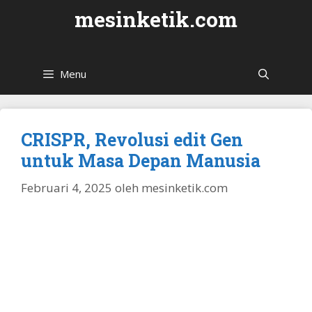
Langsung
mesinketik.com
ke
isi
Menu
CRISPR, Revolusi edit Gen
untuk Masa Depan Manusia
Februari 4, 2025
oleh
mesinketik.com