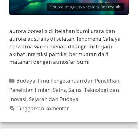
Source:
Image by vecstock on Freepik
aurora borealis di belahan bumi utara dan
aurora australis di selatan, fenomena Cahaya
berwarna warni menari dilangit ini terjadi
akibat interaksi partikel bermuatan dari
matahari dengan atmosfer bumi
Kategori
Budaya
,
Ilmu Pengetahuan dan Penelitian
,
Penelitian Ilmiah
,
Sains
,
Sains, Teknologi dan
Inovasi
,
Sejarah dan Budaya
Tinggalkan komentar