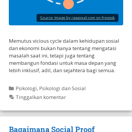
Source:
Image by rawpixel.com on Freepik
Memutus vicious cycle dalam kehidupan sosial
dan ekonomi bukan hanya tentang mengatasi
masalah saat ini, tetapi juga tentang
membangun fondasi untuk masa depan yang
lebih inklusif, adil, dan sejahtera bagi semua.
Kategori
Psikologi
,
Psikologi dan Sosial
Tinggalkan komentar
Bagaimana Social Proof