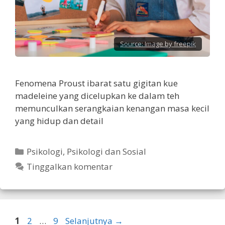
Source:
Image by freepik
Fenomena Proust ibarat satu gigitan kue
madeleine yang dicelupkan ke dalam teh
memunculkan serangkaian kenangan masa kecil
yang hidup dan detail
Kategori
Psikologi
,
Psikologi dan Sosial
Tinggalkan komentar
Halaman
Halaman
Halaman
1
2
…
9
Selanjutnya
→