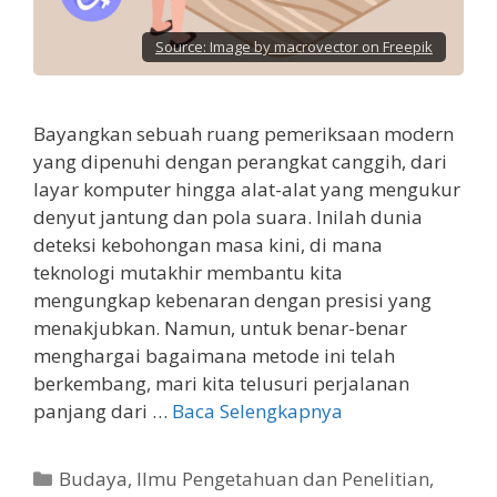
Source:
Image by macrovector on Freepik
Bayangkan sebuah ruang pemeriksaan modern
yang dipenuhi dengan perangkat canggih, dari
layar komputer hingga alat-alat yang mengukur
denyut jantung dan pola suara. Inilah dunia
deteksi kebohongan masa kini, di mana
teknologi mutakhir membantu kita
mengungkap kebenaran dengan presisi yang
menakjubkan. Namun, untuk benar-benar
menghargai bagaimana metode ini telah
berkembang, mari kita telusuri perjalanan
panjang dari …
Baca Selengkapnya
Kategori
Budaya
,
Ilmu Pengetahuan dan Penelitian
,