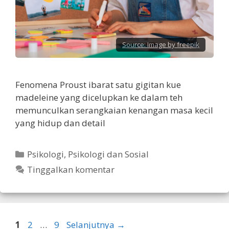
Source:
Image by freepik
Fenomena Proust ibarat satu gigitan kue
madeleine yang dicelupkan ke dalam teh
memunculkan serangkaian kenangan masa kecil
yang hidup dan detail
Kategori
Psikologi
,
Psikologi dan Sosial
Tinggalkan komentar
Halaman
Halaman
Halaman
1
2
…
9
Selanjutnya
→