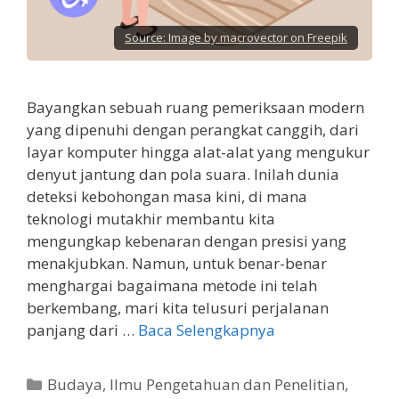
Source:
Image by macrovector on Freepik
Bayangkan sebuah ruang pemeriksaan modern
yang dipenuhi dengan perangkat canggih, dari
layar komputer hingga alat-alat yang mengukur
denyut jantung dan pola suara. Inilah dunia
deteksi kebohongan masa kini, di mana
teknologi mutakhir membantu kita
mengungkap kebenaran dengan presisi yang
menakjubkan. Namun, untuk benar-benar
menghargai bagaimana metode ini telah
berkembang, mari kita telusuri perjalanan
panjang dari …
Baca Selengkapnya
Kategori
Budaya
,
Ilmu Pengetahuan dan Penelitian
,