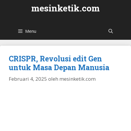
Langsung
mesinketik.com
ke
isi
Menu
CRISPR, Revolusi edit Gen
untuk Masa Depan Manusia
Februari 4, 2025
oleh
mesinketik.com