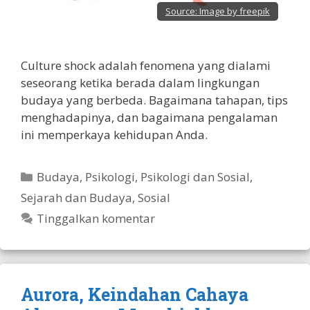
Source:
Image by freepik
Culture shock adalah fenomena yang dialami
seseorang ketika berada dalam lingkungan
budaya yang berbeda. Bagaimana tahapan, tips
menghadapinya, dan bagaimana pengalaman
ini memperkaya kehidupan Anda.
Kategori
Budaya
,
Psikologi
,
Psikologi dan Sosial
,
Sejarah dan Budaya
,
Sosial
Tinggalkan komentar
Aurora, Keindahan Cahaya