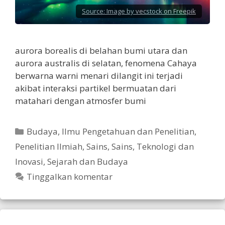
Source:
Image by vecstock on Freepik
aurora borealis di belahan bumi utara dan
aurora australis di selatan, fenomena Cahaya
berwarna warni menari dilangit ini terjadi
akibat interaksi partikel bermuatan dari
matahari dengan atmosfer bumi
Kategori
Budaya
,
Ilmu Pengetahuan dan Penelitian
,
Penelitian Ilmiah
,
Sains
,
Sains, Teknologi dan
Inovasi
,
Sejarah dan Budaya
Tinggalkan komentar