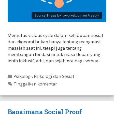
Source:
Image by rawpixel.com on Freepik
Memutus vicious cycle dalam kehidupan sosial
dan ekonomi bukan hanya tentang mengatasi
masalah saat ini, tetapi juga tentang
membangun fondasi untuk masa depan yang
lebih inklusif, adil, dan sejahtera bagi semua.
Kategori
Psikologi
,
Psikologi dan Sosial
Tinggalkan komentar
Bagaimana Social Proof