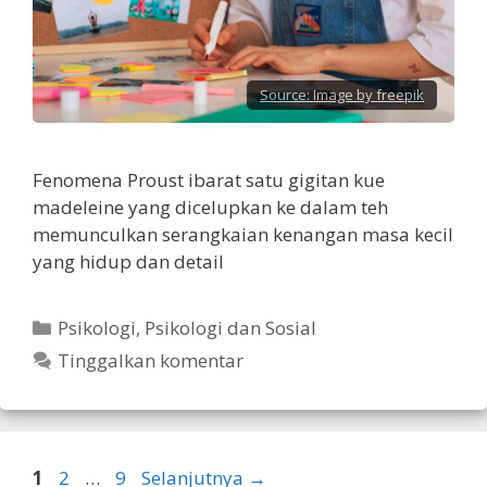
Source:
Image by freepik
Fenomena Proust ibarat satu gigitan kue
madeleine yang dicelupkan ke dalam teh
memunculkan serangkaian kenangan masa kecil
yang hidup dan detail
Kategori
Psikologi
,
Psikologi dan Sosial
Tinggalkan komentar
Halaman
Halaman
Halaman
1
2
…
9
Selanjutnya
→