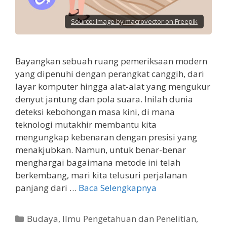
Source:
Image by macrovector on Freepik
Bayangkan sebuah ruang pemeriksaan modern
yang dipenuhi dengan perangkat canggih, dari
layar komputer hingga alat-alat yang mengukur
denyut jantung dan pola suara. Inilah dunia
deteksi kebohongan masa kini, di mana
teknologi mutakhir membantu kita
mengungkap kebenaran dengan presisi yang
menakjubkan. Namun, untuk benar-benar
menghargai bagaimana metode ini telah
berkembang, mari kita telusuri perjalanan
panjang dari …
Baca Selengkapnya
Kategori
Budaya
,
Ilmu Pengetahuan dan Penelitian
,