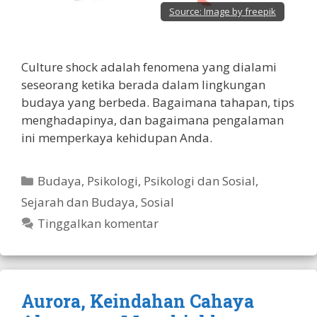
Source:
Image by freepik
Culture shock adalah fenomena yang dialami
seseorang ketika berada dalam lingkungan
budaya yang berbeda. Bagaimana tahapan, tips
menghadapinya, dan bagaimana pengalaman
ini memperkaya kehidupan Anda.
Kategori
Budaya
,
Psikologi
,
Psikologi dan Sosial
,
Sejarah dan Budaya
,
Sosial
Tinggalkan komentar
Aurora, Keindahan Cahaya