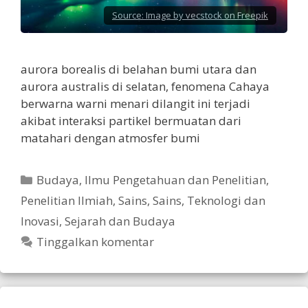
Source:
Image by vecstock on Freepik
aurora borealis di belahan bumi utara dan
aurora australis di selatan, fenomena Cahaya
berwarna warni menari dilangit ini terjadi
akibat interaksi partikel bermuatan dari
matahari dengan atmosfer bumi
Kategori
Budaya
,
Ilmu Pengetahuan dan Penelitian
,
Penelitian Ilmiah
,
Sains
,
Sains, Teknologi dan
Inovasi
,
Sejarah dan Budaya
Tinggalkan komentar