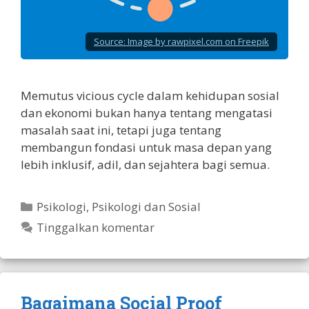
Source:
Image by rawpixel.com on Freepik
Memutus vicious cycle dalam kehidupan sosial
dan ekonomi bukan hanya tentang mengatasi
masalah saat ini, tetapi juga tentang
membangun fondasi untuk masa depan yang
lebih inklusif, adil, dan sejahtera bagi semua.
Kategori
Psikologi
,
Psikologi dan Sosial
Tinggalkan komentar
Bagaimana Social Proof