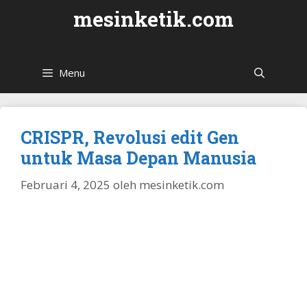
Langsung
mesinketik.com
ke
isi
Menu
CRISPR, Revolusi edit Gen
untuk Masa Depan Manusia
Februari 4, 2025
oleh
mesinketik.com