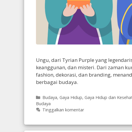
Ungu, dari Tyrian Purple yang legendari
keanggunan, dan misteri. Dari zaman ku
fashion, dekorasi, dan branding, mena
berbagai budaya.
Kategori
Budaya
,
Gaya Hidup
,
Gaya Hidup dan Keseha
Budaya
Tinggalkan komentar