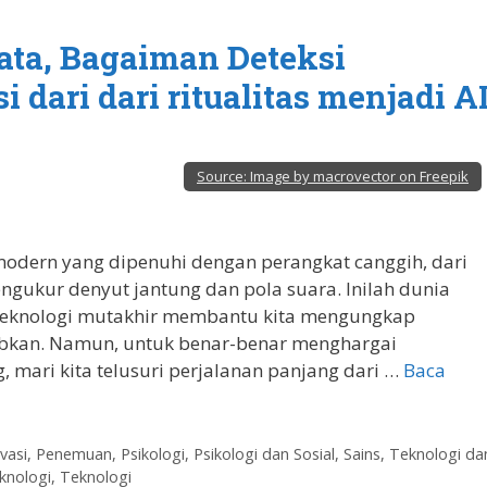
yata, Bagaiman Deteksi
dari dari ritualitas menjadi A
Source:
Image by macrovector on Freepik
dern yang dipenuhi dengan perangkat canggih, dari
ngukur denyut jantung dan pola suara. Inilah dunia
 teknologi mutakhir membantu kita mengungkap
ubkan. Namun, untuk benar-benar menghargai
 mari kita telusuri perjalanan panjang dari …
Baca
vasi
,
Penemuan
,
Psikologi
,
Psikologi dan Sosial
,
Sains, Teknologi da
knologi
,
Teknologi