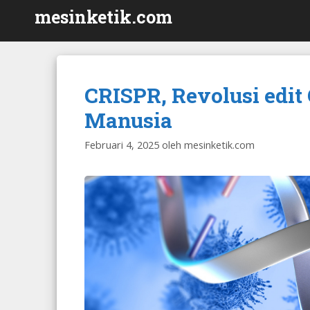
Langsung
mesinketik.com
ke
isi
CRISPR, Revolusi edi
Manusia
Februari 4, 2025
oleh
mesinketik.com