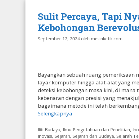
Sulit Percaya, Tapi N
Kebohongan Berevolusi 
September 12, 2024
oleh
mesinketik.com
Bayangkan sebuah ruang pemeriksaan mo
layar komputer hingga alat-alat yang me
deteksi kebohongan masa kini, di mana
kebenaran dengan presisi yang menakj
bagaimana metode ini telah berkembang,
Selengkapnya
Kategori
Budaya
,
Ilmu Pengetahuan dan Penelitian
,
Ino
Inovasi
,
Sejarah
,
Sejarah dan Budaya
,
Sejarah Te