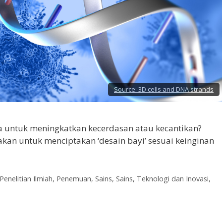
Source:
3D cells and DNA strands
a untuk meningkatkan kecerdasan atau kecantikan?
akan untuk menciptakan ‘desain bayi’ sesuai keinginan
Penelitian Ilmiah
,
Penemuan
,
Sains
,
Sains, Teknologi dan Inovasi
,