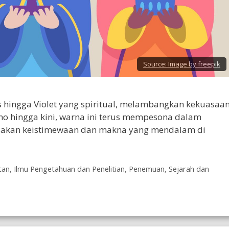
Source:
Image by freepik
s hingga Violet yang spiritual, melambangkan kekuasaan
no hingga kini, warna ini terus mempesona dalam
ndakan keistimewaan dan makna yang mendalam di
tan
,
Ilmu Pengetahuan dan Penelitian
,
Penemuan
,
Sejarah dan