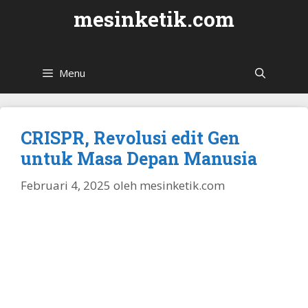
Langsung
mesinketik.com
ke
isi
Menu
CRISPR, Revolusi edit Gen
untuk Masa Depan Manusia
Februari 4, 2025
oleh
mesinketik.com