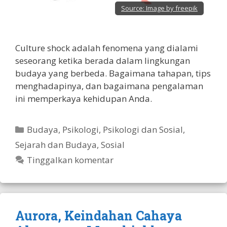
Source:
Image by freepik
Culture shock adalah fenomena yang dialami
seseorang ketika berada dalam lingkungan
budaya yang berbeda. Bagaimana tahapan, tips
menghadapinya, dan bagaimana pengalaman
ini memperkaya kehidupan Anda.
Kategori
Budaya
,
Psikologi
,
Psikologi dan Sosial
,
Sejarah dan Budaya
,
Sosial
Tinggalkan komentar
Aurora, Keindahan Cahaya