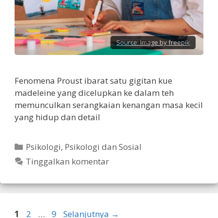
Source:
Image by freepik
Fenomena Proust ibarat satu gigitan kue
madeleine yang dicelupkan ke dalam teh
memunculkan serangkaian kenangan masa kecil
yang hidup dan detail
Kategori
Psikologi
,
Psikologi dan Sosial
Tinggalkan komentar
Halaman
Halaman
Halaman
1
2
…
9
Selanjutnya
→