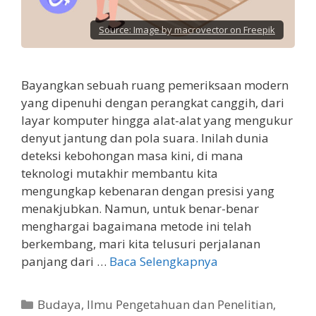
Source:
Image by macrovector on Freepik
Bayangkan sebuah ruang pemeriksaan modern
yang dipenuhi dengan perangkat canggih, dari
layar komputer hingga alat-alat yang mengukur
denyut jantung dan pola suara. Inilah dunia
deteksi kebohongan masa kini, di mana
teknologi mutakhir membantu kita
mengungkap kebenaran dengan presisi yang
menakjubkan. Namun, untuk benar-benar
menghargai bagaimana metode ini telah
berkembang, mari kita telusuri perjalanan
panjang dari …
Baca Selengkapnya
Kategori
Budaya
,
Ilmu Pengetahuan dan Penelitian
,