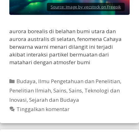
Source:
Image by vecstock on Freepik
aurora borealis di belahan bumi utara dan
aurora australis di selatan, fenomena Cahaya
berwarna warni menari dilangit ini terjadi
akibat interaksi partikel bermuatan dari
matahari dengan atmosfer bumi
Kategori
Budaya
,
Ilmu Pengetahuan dan Penelitian
,
Penelitian Ilmiah
,
Sains
,
Sains, Teknologi dan
Inovasi
,
Sejarah dan Budaya
Tinggalkan komentar