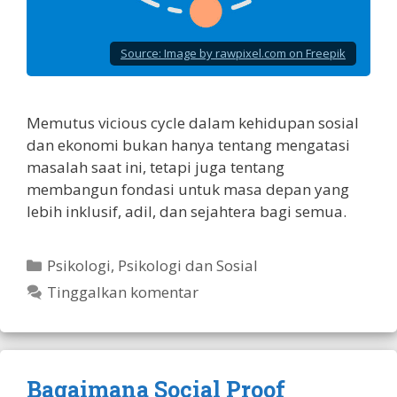
Source:
Image by rawpixel.com on Freepik
Memutus vicious cycle dalam kehidupan sosial
dan ekonomi bukan hanya tentang mengatasi
masalah saat ini, tetapi juga tentang
membangun fondasi untuk masa depan yang
lebih inklusif, adil, dan sejahtera bagi semua.
Kategori
Psikologi
,
Psikologi dan Sosial
Tinggalkan komentar
Bagaimana Social Proof