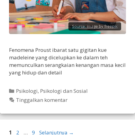
Source:
Image by freepik
Fenomena Proust ibarat satu gigitan kue
madeleine yang dicelupkan ke dalam teh
memunculkan serangkaian kenangan masa kecil
yang hidup dan detail
Kategori
Psikologi
,
Psikologi dan Sosial
Tinggalkan komentar
Halaman
Halaman
Halaman
1
2
…
9
Selanjutnya
→