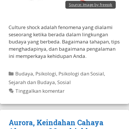
Source:
Image by freepik
Culture shock adalah fenomena yang dialami
seseorang ketika berada dalam lingkungan
budaya yang berbeda. Bagaimana tahapan, tips
menghadapinya, dan bagaimana pengalaman
ini memperkaya kehidupan Anda.
Kategori
Budaya
,
Psikologi
,
Psikologi dan Sosial
,
Sejarah dan Budaya
,
Sosial
Tinggalkan komentar
Aurora, Keindahan Cahaya