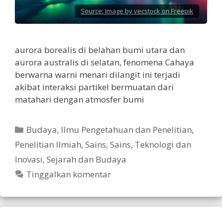
Source:
Image by vecstock on Freepik
aurora borealis di belahan bumi utara dan
aurora australis di selatan, fenomena Cahaya
berwarna warni menari dilangit ini terjadi
akibat interaksi partikel bermuatan dari
matahari dengan atmosfer bumi
Kategori
Budaya
,
Ilmu Pengetahuan dan Penelitian
,
Penelitian Ilmiah
,
Sains
,
Sains, Teknologi dan
Inovasi
,
Sejarah dan Budaya
Tinggalkan komentar