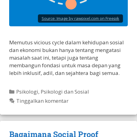
Source:
Image by rawpixel.com on Freepik
Memutus vicious cycle dalam kehidupan sosial
dan ekonomi bukan hanya tentang mengatasi
masalah saat ini, tetapi juga tentang
membangun fondasi untuk masa depan yang
lebih inklusif, adil, dan sejahtera bagi semua.
Kategori
Psikologi
,
Psikologi dan Sosial
Tinggalkan komentar
Bagaimana Social Proof