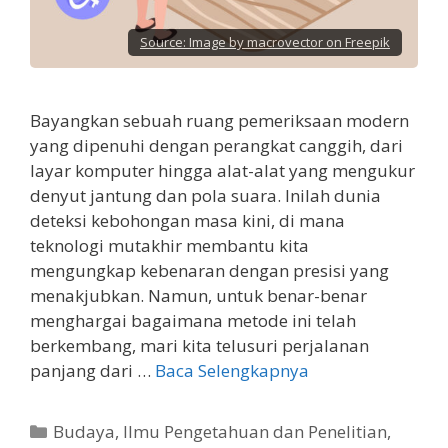
Source:
Image by macrovector on Freepik
Bayangkan sebuah ruang pemeriksaan modern
yang dipenuhi dengan perangkat canggih, dari
layar komputer hingga alat-alat yang mengukur
denyut jantung dan pola suara. Inilah dunia
deteksi kebohongan masa kini, di mana
teknologi mutakhir membantu kita
mengungkap kebenaran dengan presisi yang
menakjubkan. Namun, untuk benar-benar
menghargai bagaimana metode ini telah
berkembang, mari kita telusuri perjalanan
panjang dari …
Baca Selengkapnya
Kategori
Budaya
,
Ilmu Pengetahuan dan Penelitian
,