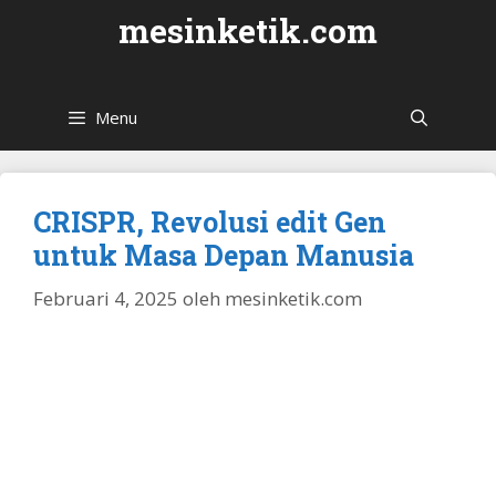
Langsung
mesinketik.com
ke
isi
Menu
CRISPR, Revolusi edit Gen
untuk Masa Depan Manusia
Februari 4, 2025
oleh
mesinketik.com