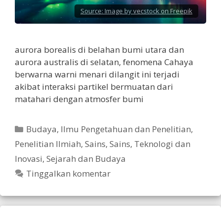
Source:
Image by vecstock on Freepik
aurora borealis di belahan bumi utara dan
aurora australis di selatan, fenomena Cahaya
berwarna warni menari dilangit ini terjadi
akibat interaksi partikel bermuatan dari
matahari dengan atmosfer bumi
Kategori
Budaya
,
Ilmu Pengetahuan dan Penelitian
,
Penelitian Ilmiah
,
Sains
,
Sains, Teknologi dan
Inovasi
,
Sejarah dan Budaya
Tinggalkan komentar