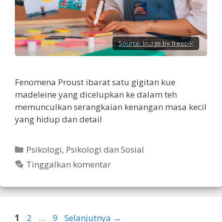
Source:
Image by freepik
Fenomena Proust ibarat satu gigitan kue
madeleine yang dicelupkan ke dalam teh
memunculkan serangkaian kenangan masa kecil
yang hidup dan detail
Kategori
Psikologi
,
Psikologi dan Sosial
Tinggalkan komentar
Halaman
Halaman
Halaman
1
2
…
9
Selanjutnya
→