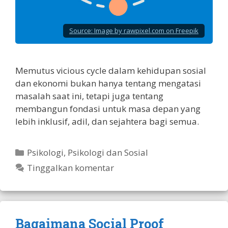
Source:
Image by rawpixel.com on Freepik
Memutus vicious cycle dalam kehidupan sosial
dan ekonomi bukan hanya tentang mengatasi
masalah saat ini, tetapi juga tentang
membangun fondasi untuk masa depan yang
lebih inklusif, adil, dan sejahtera bagi semua.
Kategori
Psikologi
,
Psikologi dan Sosial
Tinggalkan komentar
Bagaimana Social Proof