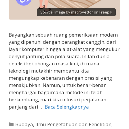
Source:
Image by macrovector on Freepik
Bayangkan sebuah ruang pemeriksaan modern
yang dipenuhi dengan perangkat canggih, dari
layar komputer hingga alat-alat yang mengukur
denyut jantung dan pola suara. Inilah dunia
deteksi kebohongan masa kini, di mana
teknologi mutakhir membantu kita
mengungkap kebenaran dengan presisi yang
menakjubkan. Namun, untuk benar-benar
menghargai bagaimana metode ini telah
berkembang, mari kita telusuri perjalanan
panjang dari …
Baca Selengkapnya
Kategori
Budaya
,
Ilmu Pengetahuan dan Penelitian
,