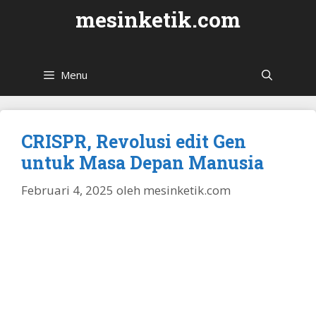
Langsung
mesinketik.com
ke
isi
Menu
CRISPR, Revolusi edit Gen
untuk Masa Depan Manusia
Februari 4, 2025
oleh
mesinketik.com