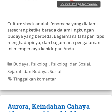
Source:
Image by freepik
Culture shock adalah fenomena yang dialami
seseorang ketika berada dalam lingkungan
budaya yang berbeda. Bagaimana tahapan, tips
menghadapinya, dan bagaimana pengalaman
ini memperkaya kehidupan Anda.
Kategori
Budaya
,
Psikologi
,
Psikologi dan Sosial
,
Sejarah dan Budaya
,
Sosial
Tinggalkan komentar
Aurora, Keindahan Cahaya