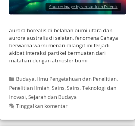
Source:
Image by vecstock on Freepik
aurora borealis di belahan bumi utara dan
aurora australis di selatan, fenomena Cahaya
berwarna warni menari dilangit ini terjadi
akibat interaksi partikel bermuatan dari
matahari dengan atmosfer bumi
Kategori
Budaya
,
Ilmu Pengetahuan dan Penelitian
,
Penelitian Ilmiah
,
Sains
,
Sains, Teknologi dan
Inovasi
,
Sejarah dan Budaya
Tinggalkan komentar