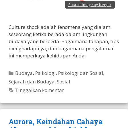
Source:
Image by freepik
Culture shock adalah fenomena yang dialami
seseorang ketika berada dalam lingkungan
budaya yang berbeda. Bagaimana tahapan, tips
menghadapinya, dan bagaimana pengalaman
ini memperkaya kehidupan Anda.
Kategori
Budaya
,
Psikologi
,
Psikologi dan Sosial
,
Sejarah dan Budaya
,
Sosial
Tinggalkan komentar
Aurora, Keindahan Cahaya