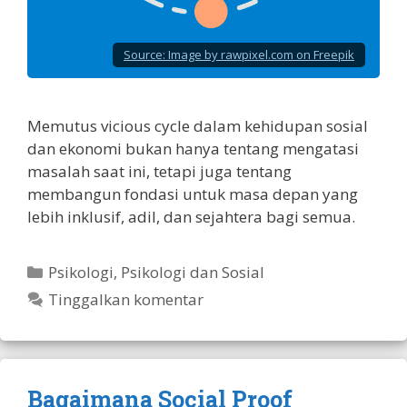
Source:
Image by rawpixel.com on Freepik
Memutus vicious cycle dalam kehidupan sosial
dan ekonomi bukan hanya tentang mengatasi
masalah saat ini, tetapi juga tentang
membangun fondasi untuk masa depan yang
lebih inklusif, adil, dan sejahtera bagi semua.
Kategori
Psikologi
,
Psikologi dan Sosial
Tinggalkan komentar
Bagaimana Social Proof