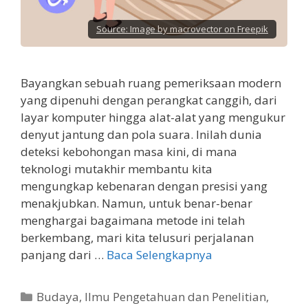
Source:
Image by macrovector on Freepik
Bayangkan sebuah ruang pemeriksaan modern
yang dipenuhi dengan perangkat canggih, dari
layar komputer hingga alat-alat yang mengukur
denyut jantung dan pola suara. Inilah dunia
deteksi kebohongan masa kini, di mana
teknologi mutakhir membantu kita
mengungkap kebenaran dengan presisi yang
menakjubkan. Namun, untuk benar-benar
menghargai bagaimana metode ini telah
berkembang, mari kita telusuri perjalanan
panjang dari …
Baca Selengkapnya
Kategori
Budaya
,
Ilmu Pengetahuan dan Penelitian
,