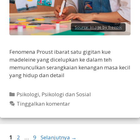
Source:
Image by freepik
Fenomena Proust ibarat satu gigitan kue
madeleine yang dicelupkan ke dalam teh
memunculkan serangkaian kenangan masa kecil
yang hidup dan detail
Kategori
Psikologi
,
Psikologi dan Sosial
Tinggalkan komentar
Halaman
Halaman
Halaman
1
2
…
9
Selanjutnya
→