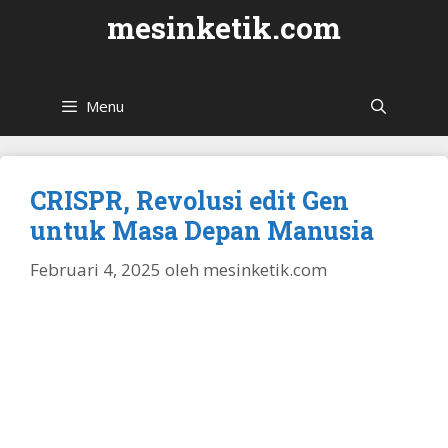
Langsung
mesinketik.com
ke
isi
Menu
CRISPR, Revolusi edit Gen
untuk Masa Depan Manusia
Februari 4, 2025
oleh
mesinketik.com