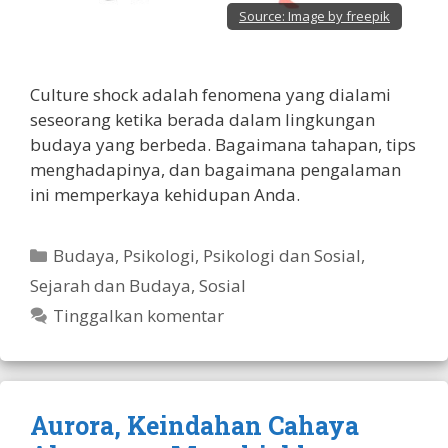
Source:
Image by freepik
Culture shock adalah fenomena yang dialami
seseorang ketika berada dalam lingkungan
budaya yang berbeda. Bagaimana tahapan, tips
menghadapinya, dan bagaimana pengalaman
ini memperkaya kehidupan Anda.
Kategori
Budaya
,
Psikologi
,
Psikologi dan Sosial
,
Sejarah dan Budaya
,
Sosial
Tinggalkan komentar
Aurora, Keindahan Cahaya