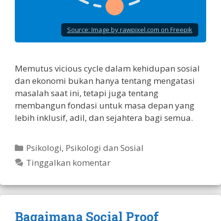
Source:
Image by rawpixel.com on Freepik
Memutus vicious cycle dalam kehidupan sosial
dan ekonomi bukan hanya tentang mengatasi
masalah saat ini, tetapi juga tentang
membangun fondasi untuk masa depan yang
lebih inklusif, adil, dan sejahtera bagi semua.
Kategori
Psikologi
,
Psikologi dan Sosial
Tinggalkan komentar
Bagaimana Social Proof