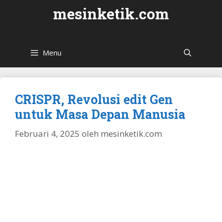
Langsung
mesinketik.com
ke
isi
Menu
CRISPR, Revolusi edit Gen
untuk Masa Depan Manusia
Februari 4, 2025
oleh
mesinketik.com