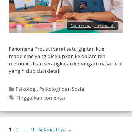
Source:
Image by freepik
Fenomena Proust ibarat satu gigitan kue
madeleine yang dicelupkan ke dalam teh
memunculkan serangkaian kenangan masa kecil
yang hidup dan detail
Kategori
Psikologi
,
Psikologi dan Sosial
Tinggalkan komentar
Halaman
Halaman
Halaman
1
2
…
9
Selanjutnya
→