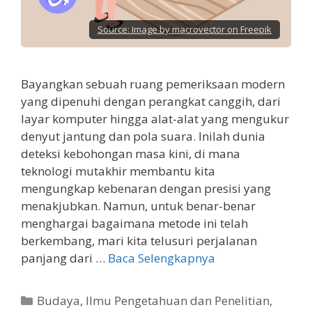
Source:
Image by macrovector on Freepik
Bayangkan sebuah ruang pemeriksaan modern
yang dipenuhi dengan perangkat canggih, dari
layar komputer hingga alat-alat yang mengukur
denyut jantung dan pola suara. Inilah dunia
deteksi kebohongan masa kini, di mana
teknologi mutakhir membantu kita
mengungkap kebenaran dengan presisi yang
menakjubkan. Namun, untuk benar-benar
menghargai bagaimana metode ini telah
berkembang, mari kita telusuri perjalanan
panjang dari …
Baca Selengkapnya
Kategori
Budaya
,
Ilmu Pengetahuan dan Penelitian
,