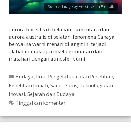
Source:
Image by vecstock on Freepik
aurora borealis di belahan bumi utara dan
aurora australis di selatan, fenomena Cahaya
berwarna warni menari dilangit ini terjadi
akibat interaksi partikel bermuatan dari
matahari dengan atmosfer bumi
Kategori
Budaya
,
Ilmu Pengetahuan dan Penelitian
,
Penelitian Ilmiah
,
Sains
,
Sains, Teknologi dan
Inovasi
,
Sejarah dan Budaya
Tinggalkan komentar