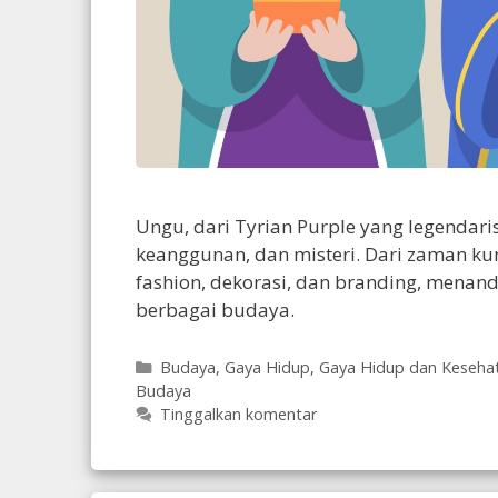
Ungu, dari Tyrian Purple yang legendari
keanggunan, dan misteri. Dari zaman ku
fashion, dekorasi, dan branding, mena
berbagai budaya.
Kategori
Budaya
,
Gaya Hidup
,
Gaya Hidup dan Keseha
Budaya
Tinggalkan komentar