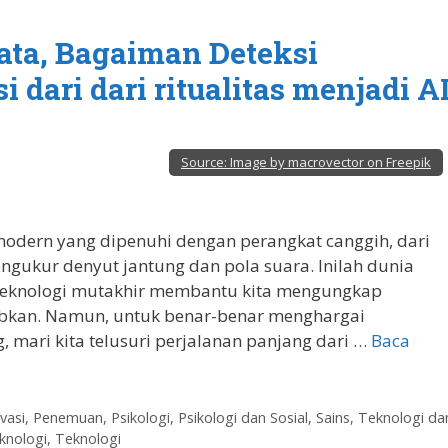
yata, Bagaiman Deteksi
dari dari ritualitas menjadi A
Source:
Image by macrovector on Freepik
dern yang dipenuhi dengan perangkat canggih, dari
ngukur denyut jantung dan pola suara. Inilah dunia
 teknologi mutakhir membantu kita mengungkap
ubkan. Namun, untuk benar-benar menghargai
 mari kita telusuri perjalanan panjang dari …
Baca
vasi
,
Penemuan
,
Psikologi
,
Psikologi dan Sosial
,
Sains, Teknologi da
knologi
,
Teknologi