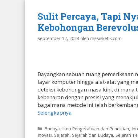
Sulit Percaya, Tapi N
Kebohongan Berevolusi 
September 12, 2024
oleh
mesinketik.com
Bayangkan sebuah ruang pemeriksaan mo
layar komputer hingga alat-alat yang me
deteksi kebohongan masa kini, di mana
kebenaran dengan presisi yang menakj
bagaimana metode ini telah berkembang,
Selengkapnya
Kategori
Budaya
,
Ilmu Pengetahuan dan Penelitian
,
Ino
Inovasi
,
Sejarah
,
Sejarah dan Budaya
,
Sejarah Te