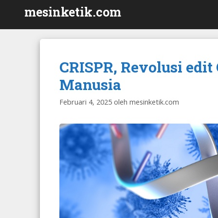
Langsung
mesinketik.com
ke
isi
CRISPR, Revolusi edi
Manusia
Februari 4, 2025
oleh
mesinketik.com