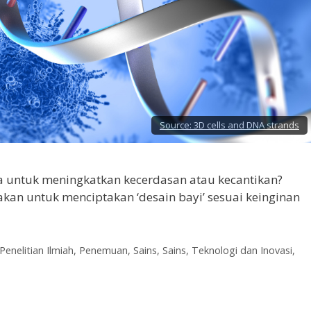
Source:
3D cells and DNA strands
a untuk meningkatkan kecerdasan atau kecantikan?
akan untuk menciptakan ‘desain bayi’ sesuai keinginan
Penelitian Ilmiah
,
Penemuan
,
Sains
,
Sains, Teknologi dan Inovasi
,