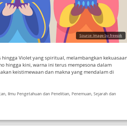
Source:
Image by freepik
s hingga Violet yang spiritual, melambangkan kekuasaan
no hingga kini, warna ini terus mempesona dalam
ndakan keistimewaan dan makna yang mendalam di
tan
,
Ilmu Pengetahuan dan Penelitian
,
Penemuan
,
Sejarah dan