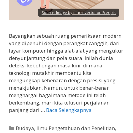
Source:
Image by macrovector on Freepik
Bayangkan sebuah ruang pemeriksaan modern
yang dipenuhi dengan perangkat canggih, dari
layar komputer hingga alat-alat yang mengukur
denyut jantung dan pola suara. Inilah dunia
deteksi kebohongan masa kini, di mana
teknologi mutakhir membantu kita
mengungkap kebenaran dengan presisi yang
menakjubkan. Namun, untuk benar-benar
menghargai bagaimana metode ini telah
berkembang, mari kita telusuri perjalanan
panjang dari …
Baca Selengkapnya
Kategori
Budaya
,
Ilmu Pengetahuan dan Penelitian
,