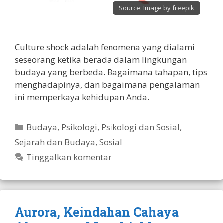
Source:
Image by freepik
Culture shock adalah fenomena yang dialami
seseorang ketika berada dalam lingkungan
budaya yang berbeda. Bagaimana tahapan, tips
menghadapinya, dan bagaimana pengalaman
ini memperkaya kehidupan Anda.
Kategori
Budaya
,
Psikologi
,
Psikologi dan Sosial
,
Sejarah dan Budaya
,
Sosial
Tinggalkan komentar
Aurora, Keindahan Cahaya