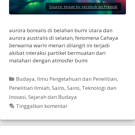
Source:
Image by vecstock on Freepik
aurora borealis di belahan bumi utara dan
aurora australis di selatan, fenomena Cahaya
berwarna warni menari dilangit ini terjadi
akibat interaksi partikel bermuatan dari
matahari dengan atmosfer bumi
Kategori
Budaya
,
Ilmu Pengetahuan dan Penelitian
,
Penelitian Ilmiah
,
Sains
,
Sains, Teknologi dan
Inovasi
,
Sejarah dan Budaya
Tinggalkan komentar