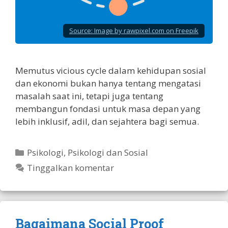
Source:
Image by rawpixel.com on Freepik
Memutus vicious cycle dalam kehidupan sosial
dan ekonomi bukan hanya tentang mengatasi
masalah saat ini, tetapi juga tentang
membangun fondasi untuk masa depan yang
lebih inklusif, adil, dan sejahtera bagi semua.
Kategori
Psikologi
,
Psikologi dan Sosial
Tinggalkan komentar
Bagaimana Social Proof