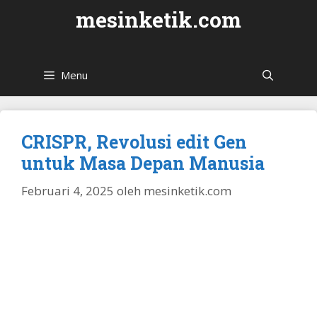
Langsung
mesinketik.com
ke
isi
Menu
CRISPR, Revolusi edit Gen
untuk Masa Depan Manusia
Februari 4, 2025
oleh
mesinketik.com