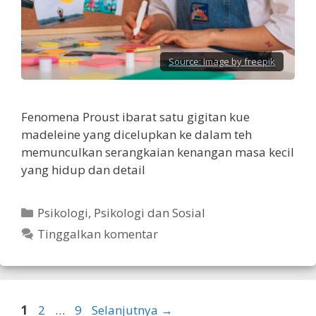
Source:
Image by freepik
Fenomena Proust ibarat satu gigitan kue
madeleine yang dicelupkan ke dalam teh
memunculkan serangkaian kenangan masa kecil
yang hidup dan detail
Kategori
Psikologi
,
Psikologi dan Sosial
Tinggalkan komentar
Halaman
Halaman
Halaman
1
2
…
9
Selanjutnya
→