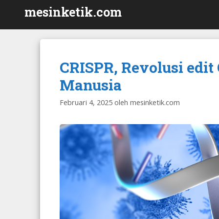
Langsung
mesinketik.com
ke
isi
CRISPR, Revolusi edi
Manusia
Februari 4, 2025
oleh
mesinketik.com