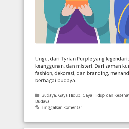
Ungu, dari Tyrian Purple yang legendari
keanggunan, dan misteri. Dari zaman ku
fashion, dekorasi, dan branding, mena
berbagai budaya.
Kategori
Budaya
,
Gaya Hidup
,
Gaya Hidup dan Keseha
Budaya
Tinggalkan komentar