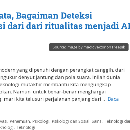
yata, Bagaiman Deteksi
dari dari ritualitas menjadi A
Source:
Image by macrovector on Freepik
dern yang dipenuhi dengan perangkat canggih, dari
ngukur denyut jantung dan pola suara. Inilah dunia
 teknologi mutakhir membantu kita mengungkap
ubkan. Namun, untuk benar-benar menghargai
 mari kita telusuri perjalanan panjang dari …
Baca
vasi
,
Penemuan
,
Psikologi
,
Psikologi dan Sosial
,
Sains, Teknologi da
knologi
,
Teknologi