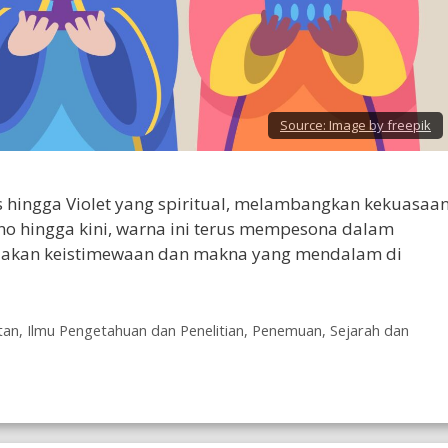
Source:
Image by freepik
s hingga Violet yang spiritual, melambangkan kekuasaan
no hingga kini, warna ini terus mempesona dalam
ndakan keistimewaan dan makna yang mendalam di
tan
,
Ilmu Pengetahuan dan Penelitian
,
Penemuan
,
Sejarah dan