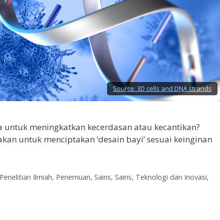
Source:
3D cells and DNA strands
a untuk meningkatkan kecerdasan atau kecantikan?
akan untuk menciptakan ‘desain bayi’ sesuai keinginan
Penelitian Ilmiah
,
Penemuan
,
Sains
,
Sains, Teknologi dan Inovasi
,