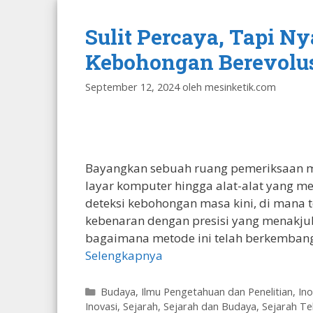
Sulit Percaya, Tapi N
Kebohongan Berevolusi 
September 12, 2024
oleh
mesinketik.com
Bayangkan sebuah ruang pemeriksaan mo
layar komputer hingga alat-alat yang me
deteksi kebohongan masa kini, di mana
kebenaran dengan presisi yang menakj
bagaimana metode ini telah berkembang,
Selengkapnya
Kategori
Budaya
,
Ilmu Pengetahuan dan Penelitian
,
Ino
Inovasi
,
Sejarah
,
Sejarah dan Budaya
,
Sejarah Te