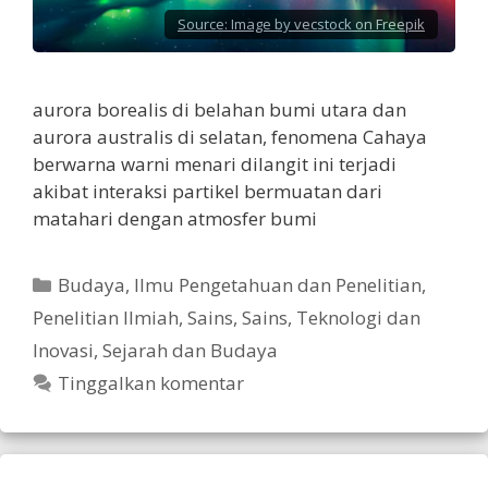
Source:
Image by vecstock on Freepik
aurora borealis di belahan bumi utara dan
aurora australis di selatan, fenomena Cahaya
berwarna warni menari dilangit ini terjadi
akibat interaksi partikel bermuatan dari
matahari dengan atmosfer bumi
Kategori
Budaya
,
Ilmu Pengetahuan dan Penelitian
,
Penelitian Ilmiah
,
Sains
,
Sains, Teknologi dan
Inovasi
,
Sejarah dan Budaya
Tinggalkan komentar