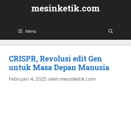
Langsung
mesinketik.com
ke
isi
Menu
CRISPR, Revolusi edit Gen
untuk Masa Depan Manusia
Februari 4, 2025
oleh
mesinketik.com