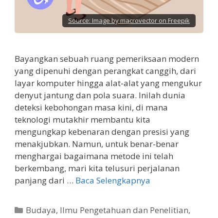
Source:
Image by macrovector on Freepik
Bayangkan sebuah ruang pemeriksaan modern
yang dipenuhi dengan perangkat canggih, dari
layar komputer hingga alat-alat yang mengukur
denyut jantung dan pola suara. Inilah dunia
deteksi kebohongan masa kini, di mana
teknologi mutakhir membantu kita
mengungkap kebenaran dengan presisi yang
menakjubkan. Namun, untuk benar-benar
menghargai bagaimana metode ini telah
berkembang, mari kita telusuri perjalanan
panjang dari …
Baca Selengkapnya
Kategori
Budaya
,
Ilmu Pengetahuan dan Penelitian
,