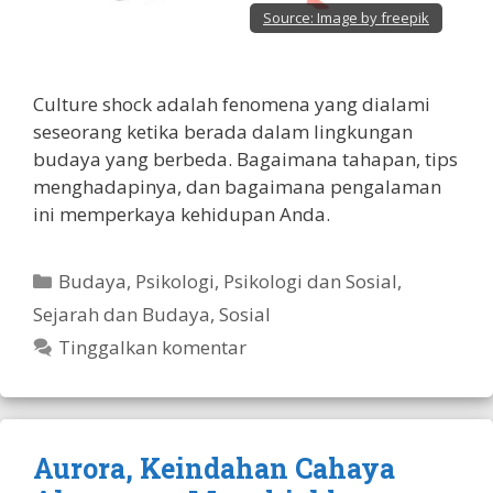
Source:
Image by freepik
Culture shock adalah fenomena yang dialami
seseorang ketika berada dalam lingkungan
budaya yang berbeda. Bagaimana tahapan, tips
menghadapinya, dan bagaimana pengalaman
ini memperkaya kehidupan Anda.
Kategori
Budaya
,
Psikologi
,
Psikologi dan Sosial
,
Sejarah dan Budaya
,
Sosial
Tinggalkan komentar
Aurora, Keindahan Cahaya