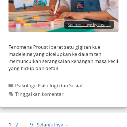
Source:
Image by freepik
Fenomena Proust ibarat satu gigitan kue
madeleine yang dicelupkan ke dalam teh
memunculkan serangkaian kenangan masa kecil
yang hidup dan detail
Kategori
Psikologi
,
Psikologi dan Sosial
Tinggalkan komentar
Halaman
Halaman
Halaman
1
2
…
9
Selanjutnya
→