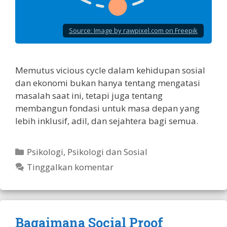
Source:
Image by rawpixel.com on Freepik
Memutus vicious cycle dalam kehidupan sosial
dan ekonomi bukan hanya tentang mengatasi
masalah saat ini, tetapi juga tentang
membangun fondasi untuk masa depan yang
lebih inklusif, adil, dan sejahtera bagi semua.
Kategori
Psikologi
,
Psikologi dan Sosial
Tinggalkan komentar
Bagaimana Social Proof