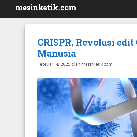
Langsung
mesinketik.com
ke
isi
CRISPR, Revolusi edi
Manusia
Februari 4, 2025
oleh
mesinketik.com