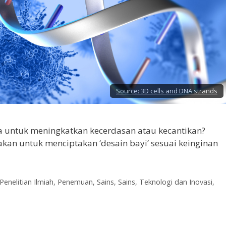
Source:
3D cells and DNA strands
a untuk meningkatkan kecerdasan atau kecantikan?
akan untuk menciptakan ‘desain bayi’ sesuai keinginan
Penelitian Ilmiah
,
Penemuan
,
Sains
,
Sains, Teknologi dan Inovasi
,