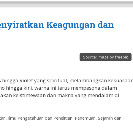
nyiratkan Keagungan dan
Source:
Image by freepik
s hingga Violet yang spiritual, melambangkan kekuasaan
no hingga kini, warna ini terus mempesona dalam
ndakan keistimewaan dan makna yang mendalam di
tan
,
Ilmu Pengetahuan dan Penelitian
,
Penemuan
,
Sejarah dan