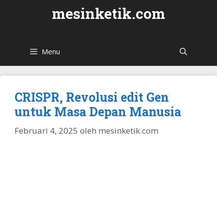
Langsung
mesinketik.com
ke
isi
Menu
CRISPR, Revolusi edit Gen
untuk Masa Depan Manusia
Februari 4, 2025
oleh
mesinketik.com