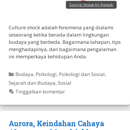
Source:
Image by freepik
Culture shock adalah fenomena yang dialami
seseorang ketika berada dalam lingkungan
budaya yang berbeda. Bagaimana tahapan, tips
menghadapinya, dan bagaimana pengalaman
ini memperkaya kehidupan Anda.
Kategori
Budaya
,
Psikologi
,
Psikologi dan Sosial
,
Sejarah dan Budaya
,
Sosial
Tinggalkan komentar
Aurora, Keindahan Cahaya