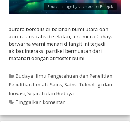
Source:
Image by vecstock on Freepik
aurora borealis di belahan bumi utara dan
aurora australis di selatan, fenomena Cahaya
berwarna warni menari dilangit ini terjadi
akibat interaksi partikel bermuatan dari
matahari dengan atmosfer bumi
Kategori
Budaya
,
Ilmu Pengetahuan dan Penelitian
,
Penelitian Ilmiah
,
Sains
,
Sains, Teknologi dan
Inovasi
,
Sejarah dan Budaya
Tinggalkan komentar