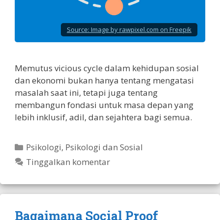
Source:
Image by rawpixel.com on Freepik
Memutus vicious cycle dalam kehidupan sosial
dan ekonomi bukan hanya tentang mengatasi
masalah saat ini, tetapi juga tentang
membangun fondasi untuk masa depan yang
lebih inklusif, adil, dan sejahtera bagi semua.
Kategori
Psikologi
,
Psikologi dan Sosial
Tinggalkan komentar
Bagaimana Social Proof