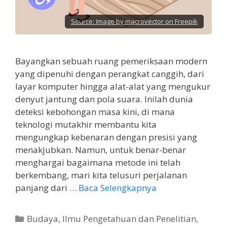
Source:
Image by macrovector on Freepik
Bayangkan sebuah ruang pemeriksaan modern
yang dipenuhi dengan perangkat canggih, dari
layar komputer hingga alat-alat yang mengukur
denyut jantung dan pola suara. Inilah dunia
deteksi kebohongan masa kini, di mana
teknologi mutakhir membantu kita
mengungkap kebenaran dengan presisi yang
menakjubkan. Namun, untuk benar-benar
menghargai bagaimana metode ini telah
berkembang, mari kita telusuri perjalanan
panjang dari …
Baca Selengkapnya
Kategori
Budaya
,
Ilmu Pengetahuan dan Penelitian
,