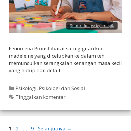
Source:
Image by freepik
Fenomena Proust ibarat satu gigitan kue
madeleine yang dicelupkan ke dalam teh
memunculkan serangkaian kenangan masa kecil
yang hidup dan detail
Kategori
Psikologi
,
Psikologi dan Sosial
Tinggalkan komentar
Halaman
Halaman
Halaman
1
2
…
9
Selanjutnya
→