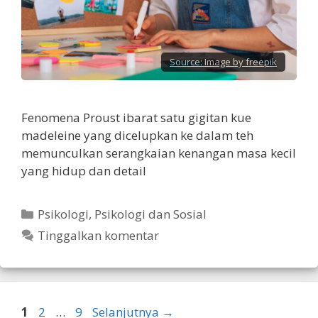
Source:
Image by freepik
Fenomena Proust ibarat satu gigitan kue
madeleine yang dicelupkan ke dalam teh
memunculkan serangkaian kenangan masa kecil
yang hidup dan detail
Kategori
Psikologi
,
Psikologi dan Sosial
Tinggalkan komentar
Halaman
Halaman
Halaman
1
2
…
9
Selanjutnya
→