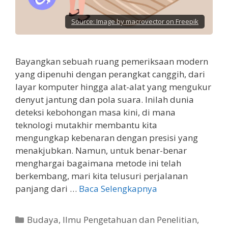
Source:
Image by macrovector on Freepik
Bayangkan sebuah ruang pemeriksaan modern
yang dipenuhi dengan perangkat canggih, dari
layar komputer hingga alat-alat yang mengukur
denyut jantung dan pola suara. Inilah dunia
deteksi kebohongan masa kini, di mana
teknologi mutakhir membantu kita
mengungkap kebenaran dengan presisi yang
menakjubkan. Namun, untuk benar-benar
menghargai bagaimana metode ini telah
berkembang, mari kita telusuri perjalanan
panjang dari …
Baca Selengkapnya
Kategori
Budaya
,
Ilmu Pengetahuan dan Penelitian
,