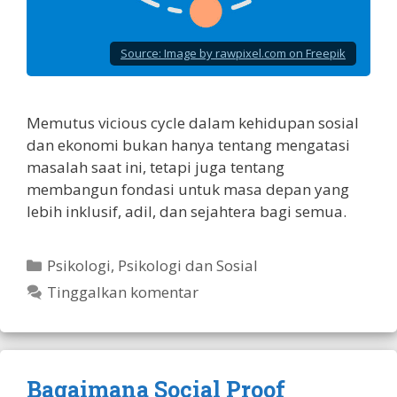
Source:
Image by rawpixel.com on Freepik
Memutus vicious cycle dalam kehidupan sosial
dan ekonomi bukan hanya tentang mengatasi
masalah saat ini, tetapi juga tentang
membangun fondasi untuk masa depan yang
lebih inklusif, adil, dan sejahtera bagi semua.
Kategori
Psikologi
,
Psikologi dan Sosial
Tinggalkan komentar
Bagaimana Social Proof