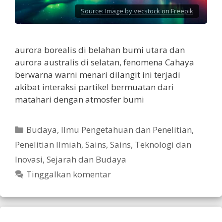
Source:
Image by vecstock on Freepik
aurora borealis di belahan bumi utara dan
aurora australis di selatan, fenomena Cahaya
berwarna warni menari dilangit ini terjadi
akibat interaksi partikel bermuatan dari
matahari dengan atmosfer bumi
Kategori
Budaya
,
Ilmu Pengetahuan dan Penelitian
,
Penelitian Ilmiah
,
Sains
,
Sains, Teknologi dan
Inovasi
,
Sejarah dan Budaya
Tinggalkan komentar