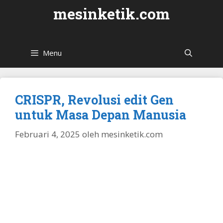
Langsung
mesinketik.com
ke
isi
Menu
CRISPR, Revolusi edit Gen
untuk Masa Depan Manusia
Februari 4, 2025
oleh
mesinketik.com