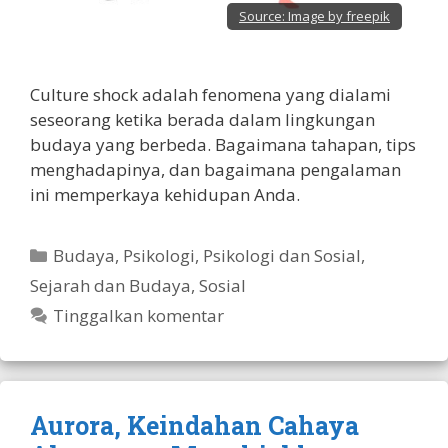
Source:
Image by freepik
Culture shock adalah fenomena yang dialami
seseorang ketika berada dalam lingkungan
budaya yang berbeda. Bagaimana tahapan, tips
menghadapinya, dan bagaimana pengalaman
ini memperkaya kehidupan Anda.
Kategori
Budaya
,
Psikologi
,
Psikologi dan Sosial
,
Sejarah dan Budaya
,
Sosial
Tinggalkan komentar
Aurora, Keindahan Cahaya