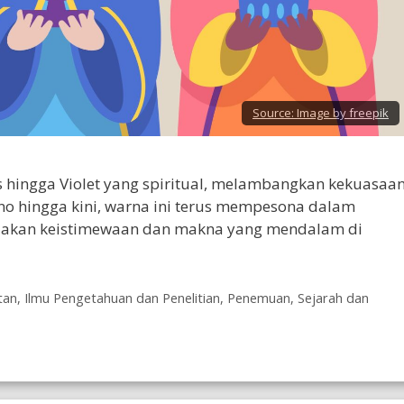
Source:
Image by freepik
s hingga Violet yang spiritual, melambangkan kekuasaan
no hingga kini, warna ini terus mempesona dalam
ndakan keistimewaan dan makna yang mendalam di
tan
,
Ilmu Pengetahuan dan Penelitian
,
Penemuan
,
Sejarah dan