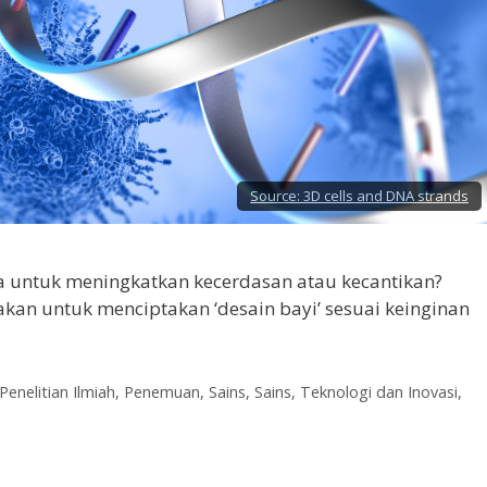
Source:
3D cells and DNA strands
a untuk meningkatkan kecerdasan atau kecantikan?
akan untuk menciptakan ‘desain bayi’ sesuai keinginan
Penelitian Ilmiah
,
Penemuan
,
Sains
,
Sains, Teknologi dan Inovasi
,