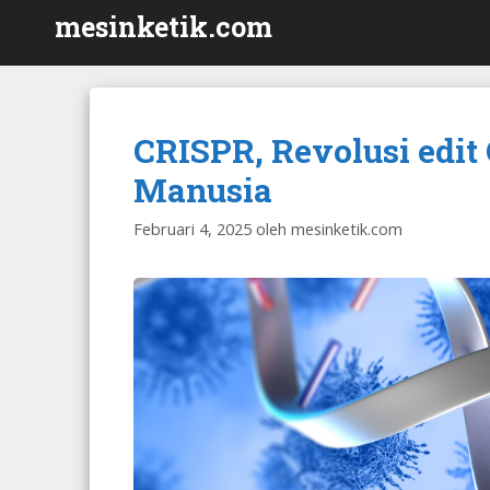
Langsung
mesinketik.com
ke
isi
CRISPR, Revolusi edi
Manusia
Februari 4, 2025
oleh
mesinketik.com