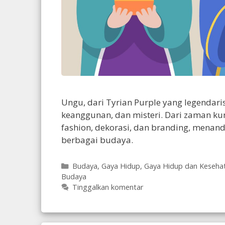
Ungu, dari Tyrian Purple yang legendari
keanggunan, dan misteri. Dari zaman ku
fashion, dekorasi, dan branding, mena
berbagai budaya.
Kategori
Budaya
,
Gaya Hidup
,
Gaya Hidup dan Keseha
Budaya
Tinggalkan komentar