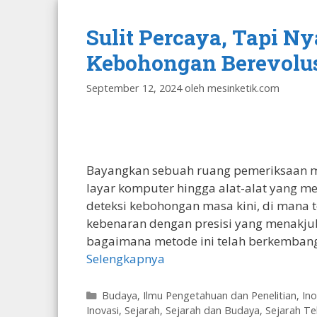
Sulit Percaya, Tapi N
Kebohongan Berevolusi 
September 12, 2024
oleh
mesinketik.com
Bayangkan sebuah ruang pemeriksaan mo
layar komputer hingga alat-alat yang me
deteksi kebohongan masa kini, di mana
kebenaran dengan presisi yang menakj
bagaimana metode ini telah berkembang,
Selengkapnya
Kategori
Budaya
,
Ilmu Pengetahuan dan Penelitian
,
Ino
Inovasi
,
Sejarah
,
Sejarah dan Budaya
,
Sejarah Te