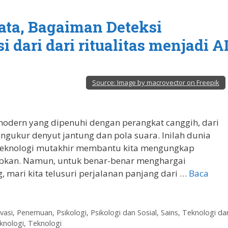
yata, Bagaiman Deteksi
dari dari ritualitas menjadi A
Source:
Image by macrovector on Freepik
dern yang dipenuhi dengan perangkat canggih, dari
ngukur denyut jantung dan pola suara. Inilah dunia
 teknologi mutakhir membantu kita mengungkap
ubkan. Namun, untuk benar-benar menghargai
 mari kita telusuri perjalanan panjang dari …
Baca
vasi
,
Penemuan
,
Psikologi
,
Psikologi dan Sosial
,
Sains, Teknologi da
knologi
,
Teknologi