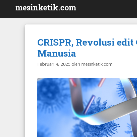
Langsung
mesinketik.com
ke
isi
CRISPR, Revolusi edi
Manusia
Februari 4, 2025
oleh
mesinketik.com