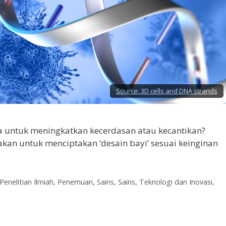
Source:
3D cells and DNA strands
a untuk meningkatkan kecerdasan atau kecantikan?
akan untuk menciptakan ‘desain bayi’ sesuai keinginan
Penelitian Ilmiah
,
Penemuan
,
Sains
,
Sains, Teknologi dan Inovasi
,