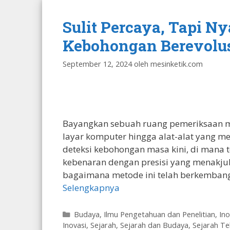
Sulit Percaya, Tapi N
Kebohongan Berevolusi 
September 12, 2024
oleh
mesinketik.com
Bayangkan sebuah ruang pemeriksaan mo
layar komputer hingga alat-alat yang me
deteksi kebohongan masa kini, di mana
kebenaran dengan presisi yang menakj
bagaimana metode ini telah berkembang,
Selengkapnya
Kategori
Budaya
,
Ilmu Pengetahuan dan Penelitian
,
Ino
Inovasi
,
Sejarah
,
Sejarah dan Budaya
,
Sejarah Te