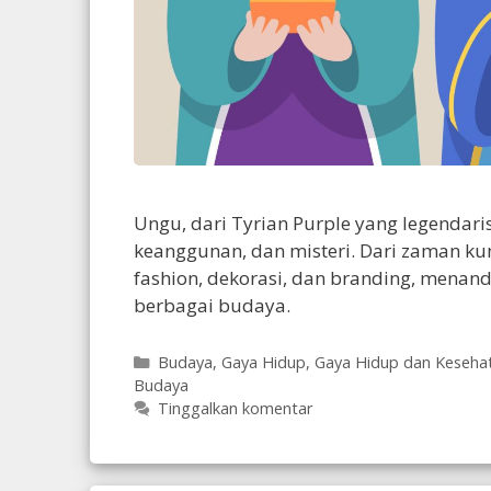
Ungu, dari Tyrian Purple yang legendari
keanggunan, dan misteri. Dari zaman ku
fashion, dekorasi, dan branding, mena
berbagai budaya.
Kategori
Budaya
,
Gaya Hidup
,
Gaya Hidup dan Keseha
Budaya
Tinggalkan komentar