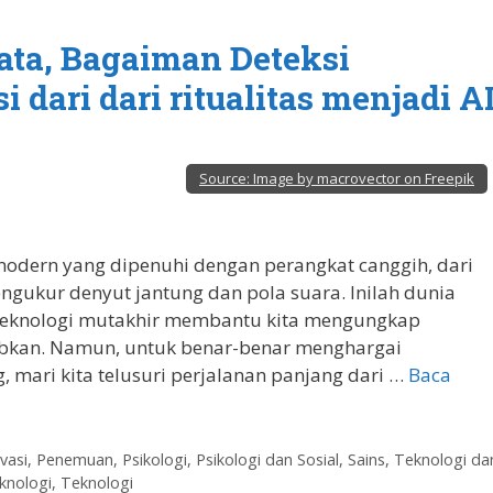
yata, Bagaiman Deteksi
dari dari ritualitas menjadi A
Source:
Image by macrovector on Freepik
dern yang dipenuhi dengan perangkat canggih, dari
ngukur denyut jantung dan pola suara. Inilah dunia
 teknologi mutakhir membantu kita mengungkap
ubkan. Namun, untuk benar-benar menghargai
 mari kita telusuri perjalanan panjang dari …
Baca
vasi
,
Penemuan
,
Psikologi
,
Psikologi dan Sosial
,
Sains, Teknologi da
knologi
,
Teknologi