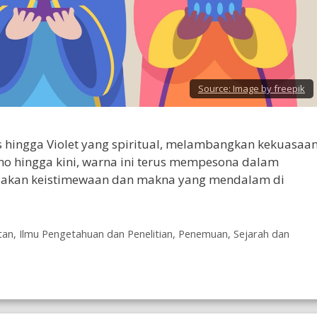
Source:
Image by freepik
s hingga Violet yang spiritual, melambangkan kekuasaan
no hingga kini, warna ini terus mempesona dalam
ndakan keistimewaan dan makna yang mendalam di
tan
,
Ilmu Pengetahuan dan Penelitian
,
Penemuan
,
Sejarah dan