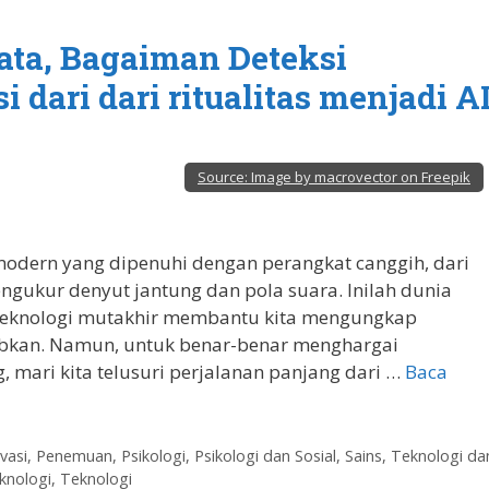
yata, Bagaiman Deteksi
dari dari ritualitas menjadi A
Source:
Image by macrovector on Freepik
dern yang dipenuhi dengan perangkat canggih, dari
ngukur denyut jantung dan pola suara. Inilah dunia
 teknologi mutakhir membantu kita mengungkap
ubkan. Namun, untuk benar-benar menghargai
 mari kita telusuri perjalanan panjang dari …
Baca
vasi
,
Penemuan
,
Psikologi
,
Psikologi dan Sosial
,
Sains, Teknologi da
knologi
,
Teknologi