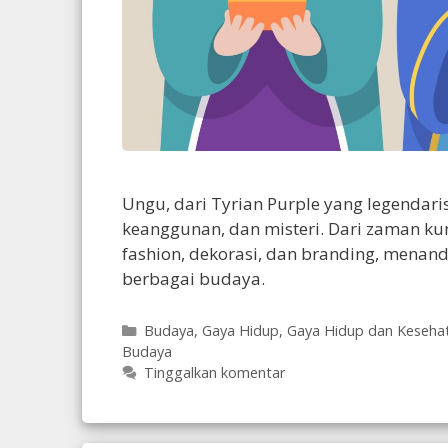
Ungu, dari Tyrian Purple yang legendari
keanggunan, dan misteri. Dari zaman ku
fashion, dekorasi, dan branding, mena
berbagai budaya.
Kategori
Budaya
,
Gaya Hidup
,
Gaya Hidup dan Keseha
Budaya
Tinggalkan komentar