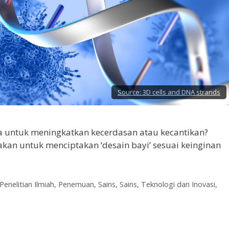
Source:
3D cells and DNA strands
a untuk meningkatkan kecerdasan atau kecantikan?
akan untuk menciptakan ‘desain bayi’ sesuai keinginan
Penelitian Ilmiah
,
Penemuan
,
Sains
,
Sains, Teknologi dan Inovasi
,