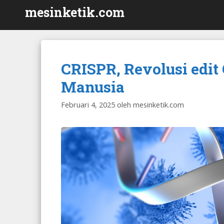
Langsung
mesinketik.com
ke
isi
CRISPR, Revolusi edi
Manusia
Februari 4, 2025
oleh
mesinketik.com