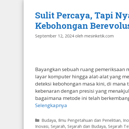
Sulit Percaya, Tapi N
Kebohongan Berevolusi 
September 12, 2024
oleh
mesinketik.com
Bayangkan sebuah ruang pemeriksaan mo
layar komputer hingga alat-alat yang me
deteksi kebohongan masa kini, di mana
kebenaran dengan presisi yang menakj
bagaimana metode ini telah berkembang,
Selengkapnya
Kategori
Budaya
,
Ilmu Pengetahuan dan Penelitian
,
Ino
Inovasi
,
Sejarah
,
Sejarah dan Budaya
,
Sejarah Te