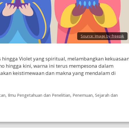
Source:
Image by freepik
s hingga Violet yang spiritual, melambangkan kekuasaan
no hingga kini, warna ini terus mempesona dalam
ndakan keistimewaan dan makna yang mendalam di
tan
,
Ilmu Pengetahuan dan Penelitian
,
Penemuan
,
Sejarah dan