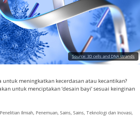
Source:
3D cells and DNA strands
a untuk meningkatkan kecerdasan atau kecantikan?
akan untuk menciptakan ‘desain bayi’ sesuai keinginan
Penelitian Ilmiah
,
Penemuan
,
Sains
,
Sains, Teknologi dan Inovasi
,