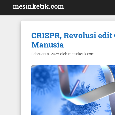
Langsung
mesinketik.com
ke
isi
CRISPR, Revolusi edi
Manusia
Februari 4, 2025
oleh
mesinketik.com