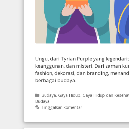
Ungu, dari Tyrian Purple yang legendari
keanggunan, dan misteri. Dari zaman ku
fashion, dekorasi, dan branding, mena
berbagai budaya.
Kategori
Budaya
,
Gaya Hidup
,
Gaya Hidup dan Keseha
Budaya
Tinggalkan komentar