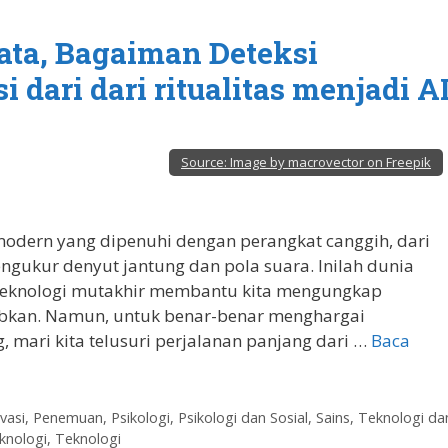
yata, Bagaiman Deteksi
dari dari ritualitas menjadi A
Source:
Image by macrovector on Freepik
dern yang dipenuhi dengan perangkat canggih, dari
ngukur denyut jantung dan pola suara. Inilah dunia
 teknologi mutakhir membantu kita mengungkap
ubkan. Namun, untuk benar-benar menghargai
 mari kita telusuri perjalanan panjang dari …
Baca
vasi
,
Penemuan
,
Psikologi
,
Psikologi dan Sosial
,
Sains, Teknologi da
knologi
,
Teknologi