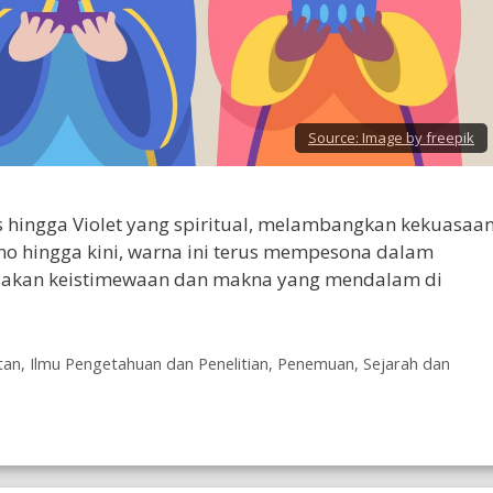
Source:
Image by freepik
s hingga Violet yang spiritual, melambangkan kekuasaan
no hingga kini, warna ini terus mempesona dalam
ndakan keistimewaan dan makna yang mendalam di
tan
,
Ilmu Pengetahuan dan Penelitian
,
Penemuan
,
Sejarah dan