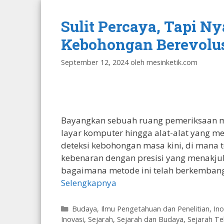
Sulit Percaya, Tapi N
Kebohongan Berevolusi 
September 12, 2024
oleh
mesinketik.com
Bayangkan sebuah ruang pemeriksaan mo
layar komputer hingga alat-alat yang me
deteksi kebohongan masa kini, di mana
kebenaran dengan presisi yang menakj
bagaimana metode ini telah berkembang,
Selengkapnya
Kategori
Budaya
,
Ilmu Pengetahuan dan Penelitian
,
Ino
Inovasi
,
Sejarah
,
Sejarah dan Budaya
,
Sejarah Te