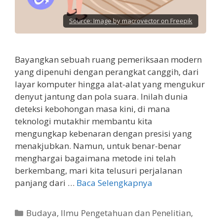
Source:
Image by macrovector on Freepik
Bayangkan sebuah ruang pemeriksaan modern
yang dipenuhi dengan perangkat canggih, dari
layar komputer hingga alat-alat yang mengukur
denyut jantung dan pola suara. Inilah dunia
deteksi kebohongan masa kini, di mana
teknologi mutakhir membantu kita
mengungkap kebenaran dengan presisi yang
menakjubkan. Namun, untuk benar-benar
menghargai bagaimana metode ini telah
berkembang, mari kita telusuri perjalanan
panjang dari …
Baca Selengkapnya
Kategori
Budaya
,
Ilmu Pengetahuan dan Penelitian
,