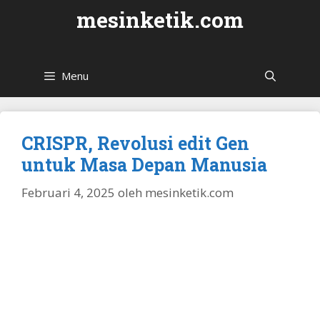
Langsung
mesinketik.com
ke
isi
Menu
CRISPR, Revolusi edit Gen
untuk Masa Depan Manusia
Februari 4, 2025
oleh
mesinketik.com