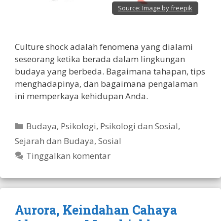
Source:
Image by freepik
Culture shock adalah fenomena yang dialami
seseorang ketika berada dalam lingkungan
budaya yang berbeda. Bagaimana tahapan, tips
menghadapinya, dan bagaimana pengalaman
ini memperkaya kehidupan Anda.
Kategori
Budaya
,
Psikologi
,
Psikologi dan Sosial
,
Sejarah dan Budaya
,
Sosial
Tinggalkan komentar
Aurora, Keindahan Cahaya