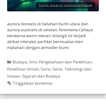
Source:
Image by vecstock on Freepik
aurora borealis di belahan bumi utara dan
aurora australis di selatan, fenomena Cahaya
berwarna warni menari dilangit ini terjadi
akibat interaksi partikel bermuatan dari
matahari dengan atmosfer bumi
Kategori
Budaya
,
Ilmu Pengetahuan dan Penelitian
,
Penelitian Ilmiah
,
Sains
,
Sains, Teknologi dan
Inovasi
,
Sejarah dan Budaya
Tinggalkan komentar