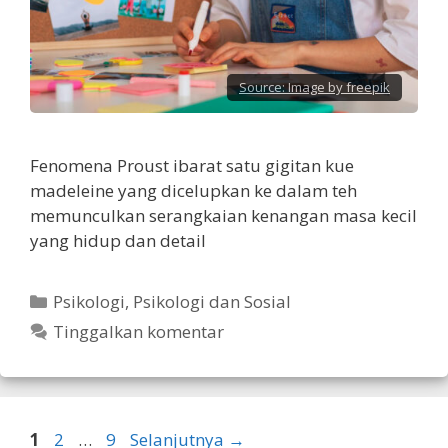
Source:
Image by freepik
Fenomena Proust ibarat satu gigitan kue
madeleine yang dicelupkan ke dalam teh
memunculkan serangkaian kenangan masa kecil
yang hidup dan detail
Kategori
Psikologi
,
Psikologi dan Sosial
Tinggalkan komentar
Halaman
Halaman
Halaman
1
2
…
9
Selanjutnya
→