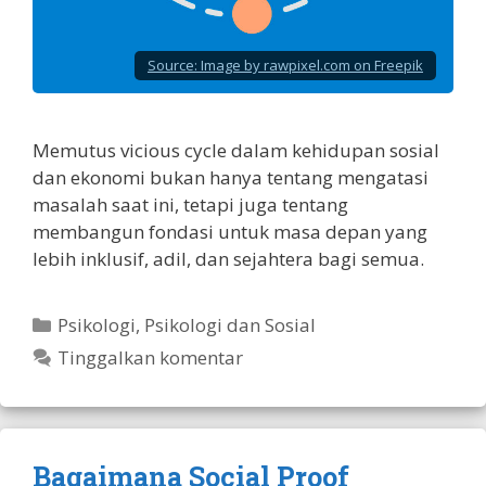
Source:
Image by rawpixel.com on Freepik
Memutus vicious cycle dalam kehidupan sosial
dan ekonomi bukan hanya tentang mengatasi
masalah saat ini, tetapi juga tentang
membangun fondasi untuk masa depan yang
lebih inklusif, adil, dan sejahtera bagi semua.
Kategori
Psikologi
,
Psikologi dan Sosial
Tinggalkan komentar
Bagaimana Social Proof