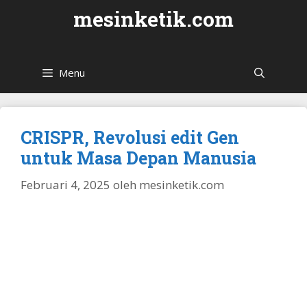
Langsung
mesinketik.com
ke
isi
Menu
CRISPR, Revolusi edit Gen
untuk Masa Depan Manusia
Februari 4, 2025
oleh
mesinketik.com