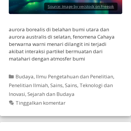
Source:
Image by vecstock on Freepik
aurora borealis di belahan bumi utara dan
aurora australis di selatan, fenomena Cahaya
berwarna warni menari dilangit ini terjadi
akibat interaksi partikel bermuatan dari
matahari dengan atmosfer bumi
Kategori
Budaya
,
Ilmu Pengetahuan dan Penelitian
,
Penelitian Ilmiah
,
Sains
,
Sains, Teknologi dan
Inovasi
,
Sejarah dan Budaya
Tinggalkan komentar