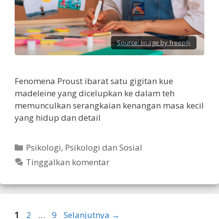
Source:
Image by freepik
Fenomena Proust ibarat satu gigitan kue
madeleine yang dicelupkan ke dalam teh
memunculkan serangkaian kenangan masa kecil
yang hidup dan detail
Kategori
Psikologi
,
Psikologi dan Sosial
Tinggalkan komentar
Halaman
Halaman
Halaman
1
2
…
9
Selanjutnya
→