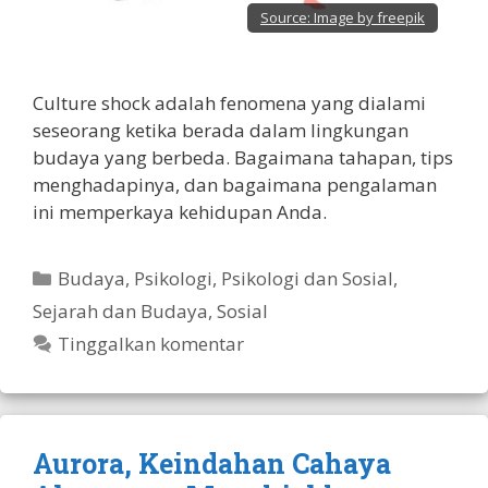
Source:
Image by freepik
Culture shock adalah fenomena yang dialami
seseorang ketika berada dalam lingkungan
budaya yang berbeda. Bagaimana tahapan, tips
menghadapinya, dan bagaimana pengalaman
ini memperkaya kehidupan Anda.
Kategori
Budaya
,
Psikologi
,
Psikologi dan Sosial
,
Sejarah dan Budaya
,
Sosial
Tinggalkan komentar
Aurora, Keindahan Cahaya