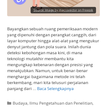
Source:
Image by macrovector on Freepik
Bayangkan sebuah ruang pemeriksaan modern
yang dipenuhi dengan perangkat canggih, dari
layar komputer hingga alat-alat yang mengukur
denyut jantung dan pola suara. Inilah dunia
deteksi kebohongan masa kini, di mana
teknologi mutakhir membantu kita
mengungkap kebenaran dengan presisi yang
menakjubkan. Namun, untuk benar-benar
menghargai bagaimana metode ini telah
berkembang, mari kita telusuri perjalanan
panjang dari …
Baca Selengkapnya
Kategori
Budaya
,
Ilmu Pengetahuan dan Penelitian
,