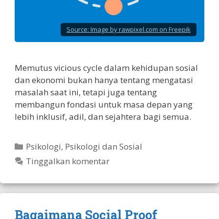
Source:
Image by rawpixel.com on Freepik
Memutus vicious cycle dalam kehidupan sosial
dan ekonomi bukan hanya tentang mengatasi
masalah saat ini, tetapi juga tentang
membangun fondasi untuk masa depan yang
lebih inklusif, adil, dan sejahtera bagi semua.
Kategori
Psikologi
,
Psikologi dan Sosial
Tinggalkan komentar
Bagaimana Social Proof