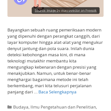
Source:
Image by macrovector on Freepik
Bayangkan sebuah ruang pemeriksaan modern
yang dipenuhi dengan perangkat canggih, dari
layar komputer hingga alat-alat yang mengukur
denyut jantung dan pola suara. Inilah dunia
deteksi kebohongan masa kini, di mana
teknologi mutakhir membantu kita
mengungkap kebenaran dengan presisi yang
menakjubkan. Namun, untuk benar-benar
menghargai bagaimana metode ini telah
berkembang, mari kita telusuri perjalanan
panjang dari …
Baca Selengkapnya
Kategori
Budaya
,
Ilmu Pengetahuan dan Penelitian
,