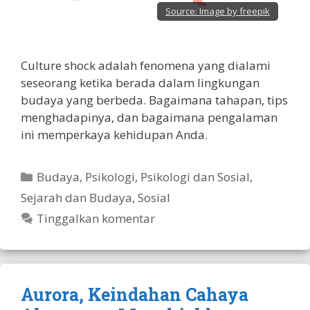
Source:
Image by freepik
Culture shock adalah fenomena yang dialami
seseorang ketika berada dalam lingkungan
budaya yang berbeda. Bagaimana tahapan, tips
menghadapinya, dan bagaimana pengalaman
ini memperkaya kehidupan Anda.
Kategori
Budaya
,
Psikologi
,
Psikologi dan Sosial
,
Sejarah dan Budaya
,
Sosial
Tinggalkan komentar
Aurora, Keindahan Cahaya