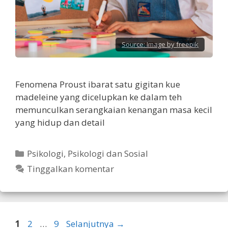
Source:
Image by freepik
Fenomena Proust ibarat satu gigitan kue
madeleine yang dicelupkan ke dalam teh
memunculkan serangkaian kenangan masa kecil
yang hidup dan detail
Kategori
Psikologi
,
Psikologi dan Sosial
Tinggalkan komentar
Halaman
Halaman
Halaman
1
2
…
9
Selanjutnya
→