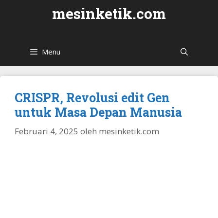
Langsung
mesinketik.com
ke
isi
Menu
CRISPR, Revolusi edit Gen
untuk Masa Depan Manusia
Februari 4, 2025
oleh
mesinketik.com