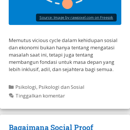
Source:
Image by rawpixel.com on Freepik
Memutus vicious cycle dalam kehidupan sosial
dan ekonomi bukan hanya tentang mengatasi
masalah saat ini, tetapi juga tentang
membangun fondasi untuk masa depan yang
lebih inklusif, adil, dan sejahtera bagi semua.
Kategori
Psikologi
,
Psikologi dan Sosial
Tinggalkan komentar
Bagaimana Social Proof