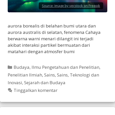
Source:
Image by vecstock on Freepik
aurora borealis di belahan bumi utara dan
aurora australis di selatan, fenomena Cahaya
berwarna warni menari dilangit ini terjadi
akibat interaksi partikel bermuatan dari
matahari dengan atmosfer bumi
Kategori
Budaya
,
Ilmu Pengetahuan dan Penelitian
,
Penelitian Ilmiah
,
Sains
,
Sains, Teknologi dan
Inovasi
,
Sejarah dan Budaya
Tinggalkan komentar