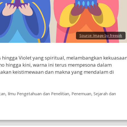
Source:
Image by freepik
s hingga Violet yang spiritual, melambangkan kekuasaan
no hingga kini, warna ini terus mempesona dalam
ndakan keistimewaan dan makna yang mendalam di
tan
,
Ilmu Pengetahuan dan Penelitian
,
Penemuan
,
Sejarah dan