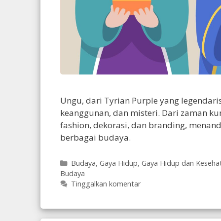
Ungu, dari Tyrian Purple yang legendari
keanggunan, dan misteri. Dari zaman ku
fashion, dekorasi, dan branding, mena
berbagai budaya.
Kategori
Budaya
,
Gaya Hidup
,
Gaya Hidup dan Keseha
Budaya
Tinggalkan komentar