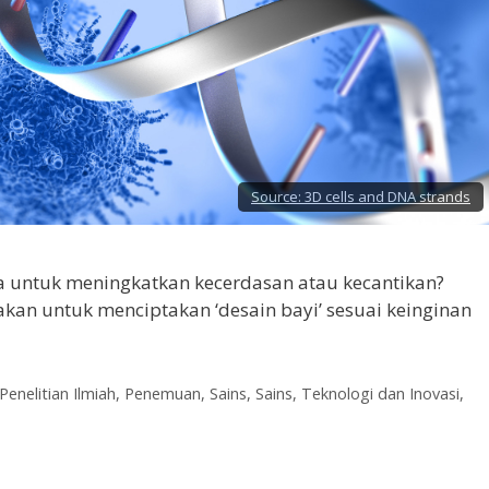
Source:
3D cells and DNA strands
a untuk meningkatkan kecerdasan atau kecantikan?
akan untuk menciptakan ‘desain bayi’ sesuai keinginan
Penelitian Ilmiah
,
Penemuan
,
Sains
,
Sains, Teknologi dan Inovasi
,