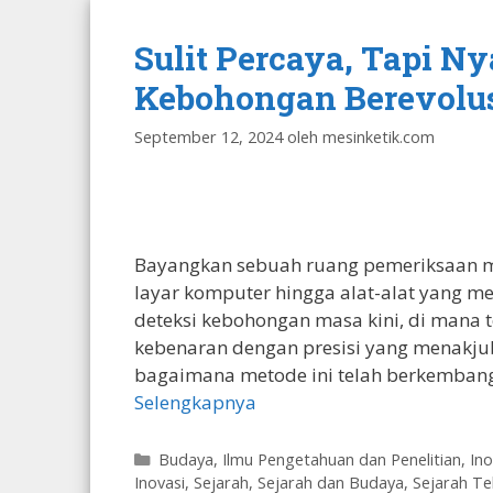
Sulit Percaya, Tapi N
Kebohongan Berevolusi 
September 12, 2024
oleh
mesinketik.com
Bayangkan sebuah ruang pemeriksaan mo
layar komputer hingga alat-alat yang me
deteksi kebohongan masa kini, di mana
kebenaran dengan presisi yang menakj
bagaimana metode ini telah berkembang,
Selengkapnya
Kategori
Budaya
,
Ilmu Pengetahuan dan Penelitian
,
Ino
Inovasi
,
Sejarah
,
Sejarah dan Budaya
,
Sejarah Te