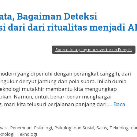
yata, Bagaiman Deteksi
dari dari ritualitas menjadi A
Source:
Image by macrovector on Freepik
dern yang dipenuhi dengan perangkat canggih, dari
ngukur denyut jantung dan pola suara. Inilah dunia
 teknologi mutakhir membantu kita mengungkap
ubkan. Namun, untuk benar-benar menghargai
 mari kita telusuri perjalanan panjang dari …
Baca
vasi
,
Penemuan
,
Psikologi
,
Psikologi dan Sosial
,
Sains, Teknologi da
knologi
,
Teknologi