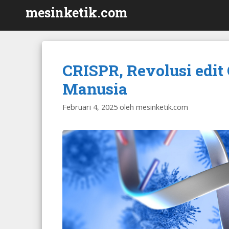
Langsung
mesinketik.com
ke
isi
CRISPR, Revolusi edi
Manusia
Februari 4, 2025
oleh
mesinketik.com