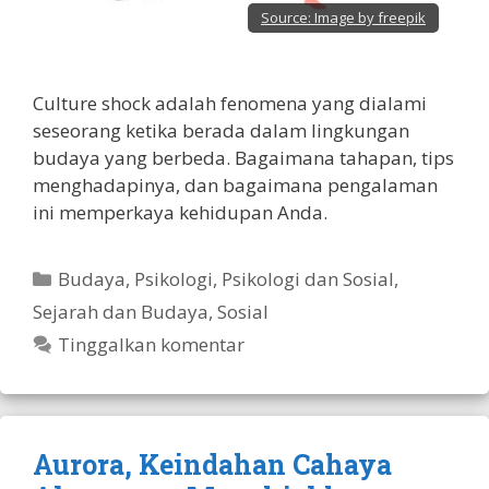
Source:
Image by freepik
Culture shock adalah fenomena yang dialami
seseorang ketika berada dalam lingkungan
budaya yang berbeda. Bagaimana tahapan, tips
menghadapinya, dan bagaimana pengalaman
ini memperkaya kehidupan Anda.
Kategori
Budaya
,
Psikologi
,
Psikologi dan Sosial
,
Sejarah dan Budaya
,
Sosial
Tinggalkan komentar
Aurora, Keindahan Cahaya