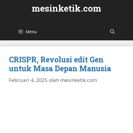
Langsung
mesinketik.com
ke
isi
Menu
CRISPR, Revolusi edit Gen
untuk Masa Depan Manusia
Februari 4, 2025
oleh
mesinketik.com