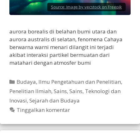
Source:
Image by vecstock on Freepik
aurora borealis di belahan bumi utara dan
aurora australis di selatan, fenomena Cahaya
berwarna warni menari dilangit ini terjadi
akibat interaksi partikel bermuatan dari
matahari dengan atmosfer bumi
Kategori
Budaya
,
Ilmu Pengetahuan dan Penelitian
,
Penelitian Ilmiah
,
Sains
,
Sains, Teknologi dan
Inovasi
,
Sejarah dan Budaya
Tinggalkan komentar