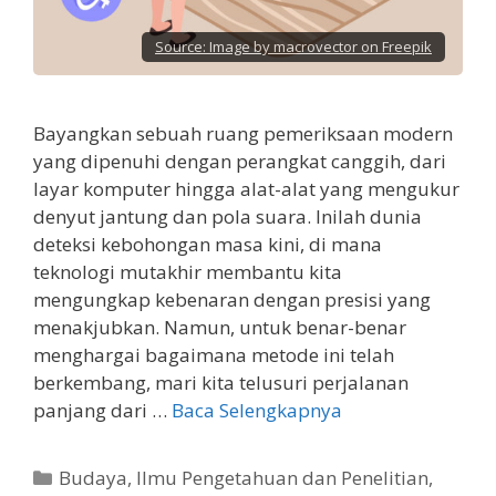
Source:
Image by macrovector on Freepik
Bayangkan sebuah ruang pemeriksaan modern
yang dipenuhi dengan perangkat canggih, dari
layar komputer hingga alat-alat yang mengukur
denyut jantung dan pola suara. Inilah dunia
deteksi kebohongan masa kini, di mana
teknologi mutakhir membantu kita
mengungkap kebenaran dengan presisi yang
menakjubkan. Namun, untuk benar-benar
menghargai bagaimana metode ini telah
berkembang, mari kita telusuri perjalanan
panjang dari …
Baca Selengkapnya
Kategori
Budaya
,
Ilmu Pengetahuan dan Penelitian
,