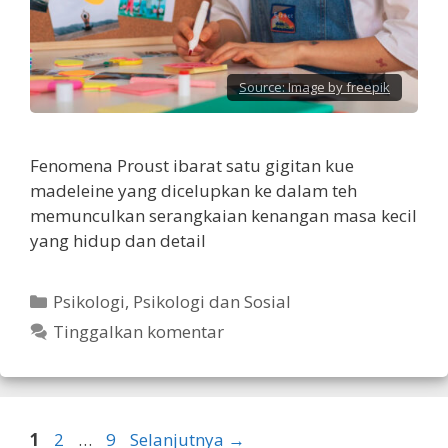
Source:
Image by freepik
Fenomena Proust ibarat satu gigitan kue
madeleine yang dicelupkan ke dalam teh
memunculkan serangkaian kenangan masa kecil
yang hidup dan detail
Kategori
Psikologi
,
Psikologi dan Sosial
Tinggalkan komentar
Halaman
Halaman
Halaman
1
2
…
9
Selanjutnya
→