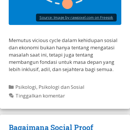
Source:
Image by rawpixel.com on Freepik
Memutus vicious cycle dalam kehidupan sosial
dan ekonomi bukan hanya tentang mengatasi
masalah saat ini, tetapi juga tentang
membangun fondasi untuk masa depan yang
lebih inklusif, adil, dan sejahtera bagi semua.
Kategori
Psikologi
,
Psikologi dan Sosial
Tinggalkan komentar
Bagaimana Social Proof