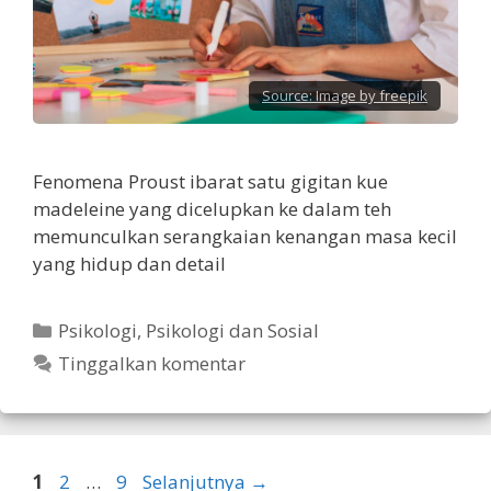
Source:
Image by freepik
Fenomena Proust ibarat satu gigitan kue
madeleine yang dicelupkan ke dalam teh
memunculkan serangkaian kenangan masa kecil
yang hidup dan detail
Kategori
Psikologi
,
Psikologi dan Sosial
Tinggalkan komentar
Halaman
Halaman
Halaman
1
2
…
9
Selanjutnya
→