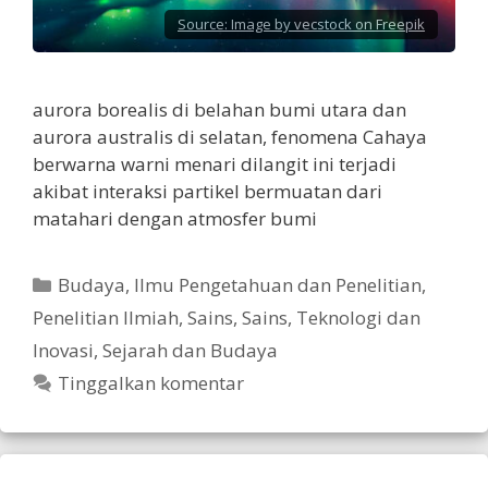
Source:
Image by vecstock on Freepik
aurora borealis di belahan bumi utara dan
aurora australis di selatan, fenomena Cahaya
berwarna warni menari dilangit ini terjadi
akibat interaksi partikel bermuatan dari
matahari dengan atmosfer bumi
Kategori
Budaya
,
Ilmu Pengetahuan dan Penelitian
,
Penelitian Ilmiah
,
Sains
,
Sains, Teknologi dan
Inovasi
,
Sejarah dan Budaya
Tinggalkan komentar