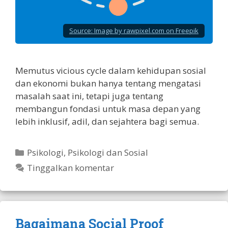
Source:
Image by rawpixel.com on Freepik
Memutus vicious cycle dalam kehidupan sosial
dan ekonomi bukan hanya tentang mengatasi
masalah saat ini, tetapi juga tentang
membangun fondasi untuk masa depan yang
lebih inklusif, adil, dan sejahtera bagi semua.
Kategori
Psikologi
,
Psikologi dan Sosial
Tinggalkan komentar
Bagaimana Social Proof