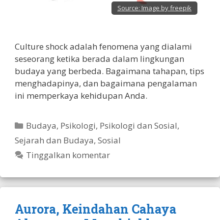
Source:
Image by freepik
Culture shock adalah fenomena yang dialami
seseorang ketika berada dalam lingkungan
budaya yang berbeda. Bagaimana tahapan, tips
menghadapinya, dan bagaimana pengalaman
ini memperkaya kehidupan Anda.
Kategori
Budaya
,
Psikologi
,
Psikologi dan Sosial
,
Sejarah dan Budaya
,
Sosial
Tinggalkan komentar
Aurora, Keindahan Cahaya