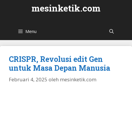
Langsung
mesinketik.com
ke
isi
Menu
CRISPR, Revolusi edit Gen
untuk Masa Depan Manusia
Februari 4, 2025
oleh
mesinketik.com