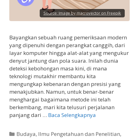
Source:
Image by macrovector on Freepik
Bayangkan sebuah ruang pemeriksaan modern
yang dipenuhi dengan perangkat canggih, dari
layar komputer hingga alat-alat yang mengukur
denyut jantung dan pola suara. Inilah dunia
deteksi kebohongan masa kini, di mana
teknologi mutakhir membantu kita
mengungkap kebenaran dengan presisi yang
menakjubkan. Namun, untuk benar-benar
menghargai bagaimana metode ini telah
berkembang, mari kita telusuri perjalanan
panjang dari …
Baca Selengkapnya
Kategori
Budaya
,
Ilmu Pengetahuan dan Penelitian
,