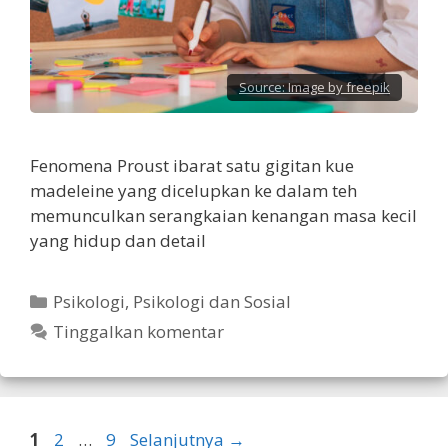
Source:
Image by freepik
Fenomena Proust ibarat satu gigitan kue
madeleine yang dicelupkan ke dalam teh
memunculkan serangkaian kenangan masa kecil
yang hidup dan detail
Kategori
Psikologi
,
Psikologi dan Sosial
Tinggalkan komentar
Halaman
Halaman
Halaman
1
2
…
9
Selanjutnya
→