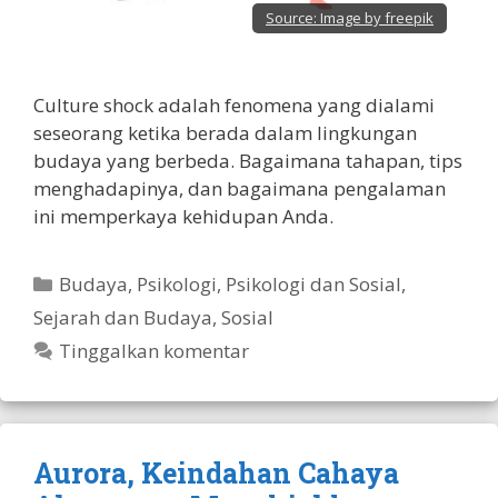
Source:
Image by freepik
Culture shock adalah fenomena yang dialami
seseorang ketika berada dalam lingkungan
budaya yang berbeda. Bagaimana tahapan, tips
menghadapinya, dan bagaimana pengalaman
ini memperkaya kehidupan Anda.
Kategori
Budaya
,
Psikologi
,
Psikologi dan Sosial
,
Sejarah dan Budaya
,
Sosial
Tinggalkan komentar
Aurora, Keindahan Cahaya