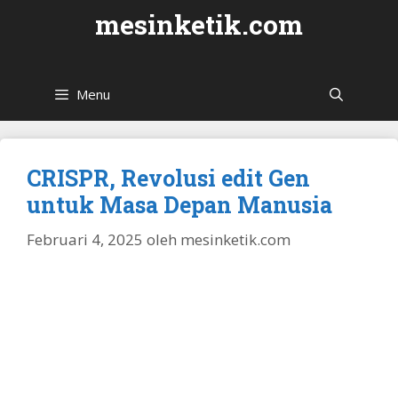
Langsung
mesinketik.com
ke
isi
Menu
CRISPR, Revolusi edit Gen
untuk Masa Depan Manusia
Februari 4, 2025
oleh
mesinketik.com