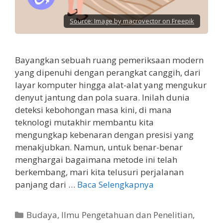
Source:
Image by macrovector on Freepik
Bayangkan sebuah ruang pemeriksaan modern
yang dipenuhi dengan perangkat canggih, dari
layar komputer hingga alat-alat yang mengukur
denyut jantung dan pola suara. Inilah dunia
deteksi kebohongan masa kini, di mana
teknologi mutakhir membantu kita
mengungkap kebenaran dengan presisi yang
menakjubkan. Namun, untuk benar-benar
menghargai bagaimana metode ini telah
berkembang, mari kita telusuri perjalanan
panjang dari …
Baca Selengkapnya
Kategori
Budaya
,
Ilmu Pengetahuan dan Penelitian
,