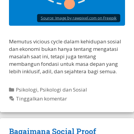
Source:
Image by rawpixel.com on Freepik
Memutus vicious cycle dalam kehidupan sosial
dan ekonomi bukan hanya tentang mengatasi
masalah saat ini, tetapi juga tentang
membangun fondasi untuk masa depan yang
lebih inklusif, adil, dan sejahtera bagi semua.
Kategori
Psikologi
,
Psikologi dan Sosial
Tinggalkan komentar
Bagaimana Social Proof