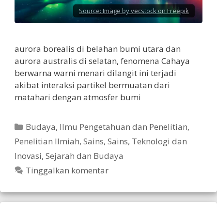
Source:
Image by vecstock on Freepik
aurora borealis di belahan bumi utara dan
aurora australis di selatan, fenomena Cahaya
berwarna warni menari dilangit ini terjadi
akibat interaksi partikel bermuatan dari
matahari dengan atmosfer bumi
Kategori
Budaya
,
Ilmu Pengetahuan dan Penelitian
,
Penelitian Ilmiah
,
Sains
,
Sains, Teknologi dan
Inovasi
,
Sejarah dan Budaya
Tinggalkan komentar