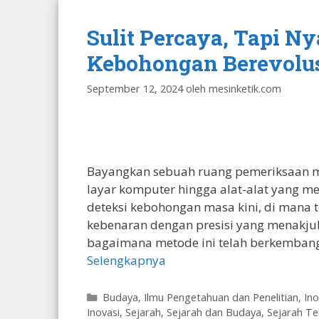
Sulit Percaya, Tapi N
Kebohongan Berevolusi 
September 12, 2024
oleh
mesinketik.com
Bayangkan sebuah ruang pemeriksaan mo
layar komputer hingga alat-alat yang me
deteksi kebohongan masa kini, di mana
kebenaran dengan presisi yang menakj
bagaimana metode ini telah berkembang,
Selengkapnya
Kategori
Budaya
,
Ilmu Pengetahuan dan Penelitian
,
Ino
Inovasi
,
Sejarah
,
Sejarah dan Budaya
,
Sejarah Te