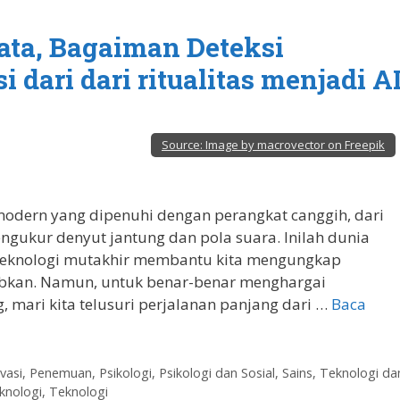
yata, Bagaiman Deteksi
dari dari ritualitas menjadi A
Source:
Image by macrovector on Freepik
dern yang dipenuhi dengan perangkat canggih, dari
ngukur denyut jantung dan pola suara. Inilah dunia
 teknologi mutakhir membantu kita mengungkap
ubkan. Namun, untuk benar-benar menghargai
 mari kita telusuri perjalanan panjang dari …
Baca
vasi
,
Penemuan
,
Psikologi
,
Psikologi dan Sosial
,
Sains, Teknologi da
knologi
,
Teknologi