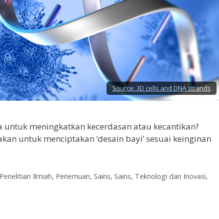
Source:
3D cells and DNA strands
a untuk meningkatkan kecerdasan atau kecantikan?
akan untuk menciptakan ‘desain bayi’ sesuai keinginan
Penelitian Ilmiah
,
Penemuan
,
Sains
,
Sains, Teknologi dan Inovasi
,