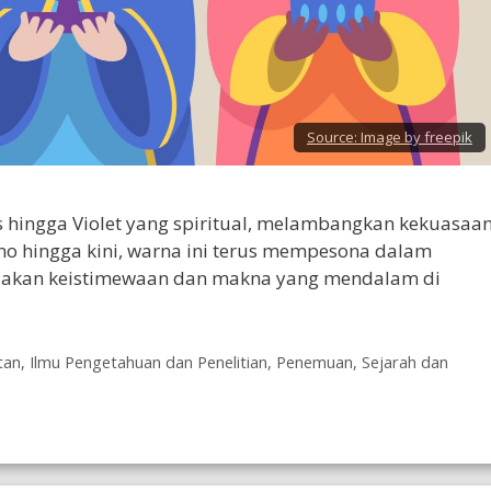
Source:
Image by freepik
s hingga Violet yang spiritual, melambangkan kekuasaan
no hingga kini, warna ini terus mempesona dalam
ndakan keistimewaan dan makna yang mendalam di
tan
,
Ilmu Pengetahuan dan Penelitian
,
Penemuan
,
Sejarah dan