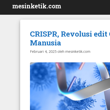
Langsung
mesinketik.com
ke
isi
CRISPR, Revolusi edi
Manusia
Februari 4, 2025
oleh
mesinketik.com