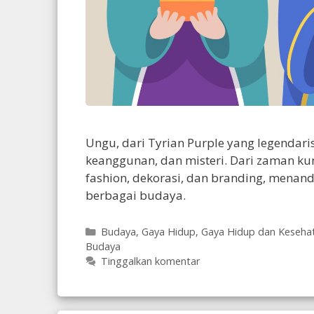
Ungu, dari Tyrian Purple yang legendari
keanggunan, dan misteri. Dari zaman ku
fashion, dekorasi, dan branding, mena
berbagai budaya.
Kategori
Budaya
,
Gaya Hidup
,
Gaya Hidup dan Keseha
Budaya
Tinggalkan komentar