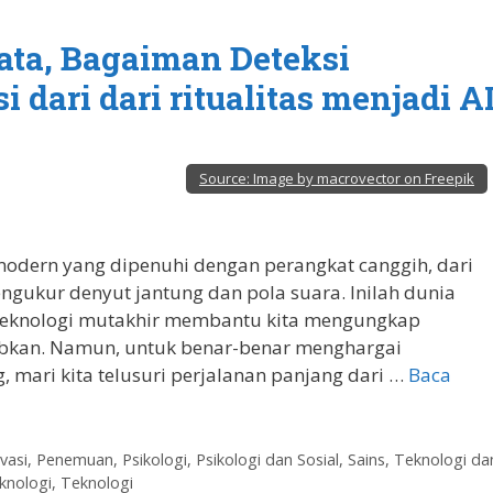
yata, Bagaiman Deteksi
dari dari ritualitas menjadi A
Source:
Image by macrovector on Freepik
dern yang dipenuhi dengan perangkat canggih, dari
ngukur denyut jantung dan pola suara. Inilah dunia
 teknologi mutakhir membantu kita mengungkap
ubkan. Namun, untuk benar-benar menghargai
 mari kita telusuri perjalanan panjang dari …
Baca
vasi
,
Penemuan
,
Psikologi
,
Psikologi dan Sosial
,
Sains, Teknologi da
knologi
,
Teknologi