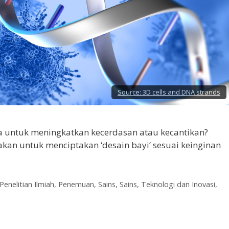
Source:
3D cells and DNA strands
a untuk meningkatkan kecerdasan atau kecantikan?
akan untuk menciptakan ‘desain bayi’ sesuai keinginan
Penelitian Ilmiah
,
Penemuan
,
Sains
,
Sains, Teknologi dan Inovasi
,