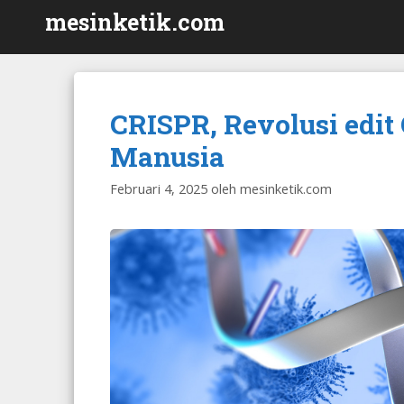
Langsung
mesinketik.com
ke
isi
CRISPR, Revolusi edi
Manusia
Februari 4, 2025
oleh
mesinketik.com