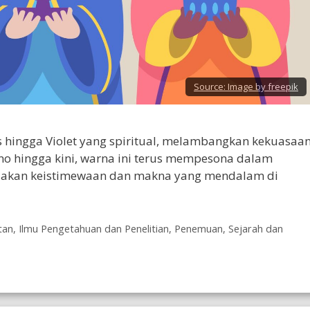
Source:
Image by freepik
s hingga Violet yang spiritual, melambangkan kekuasaan
no hingga kini, warna ini terus mempesona dalam
ndakan keistimewaan dan makna yang mendalam di
tan
,
Ilmu Pengetahuan dan Penelitian
,
Penemuan
,
Sejarah dan