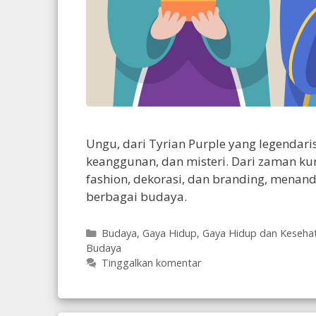
Ungu, dari Tyrian Purple yang legendari
keanggunan, dan misteri. Dari zaman ku
fashion, dekorasi, dan branding, mena
berbagai budaya.
Kategori
Budaya
,
Gaya Hidup
,
Gaya Hidup dan Keseha
Budaya
Tinggalkan komentar