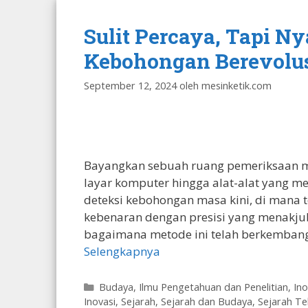
Sulit Percaya, Tapi N
Kebohongan Berevolusi 
September 12, 2024
oleh
mesinketik.com
Bayangkan sebuah ruang pemeriksaan mo
layar komputer hingga alat-alat yang me
deteksi kebohongan masa kini, di mana
kebenaran dengan presisi yang menakj
bagaimana metode ini telah berkembang,
Selengkapnya
Kategori
Budaya
,
Ilmu Pengetahuan dan Penelitian
,
Ino
Inovasi
,
Sejarah
,
Sejarah dan Budaya
,
Sejarah Te