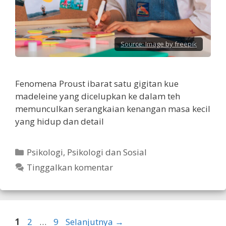
Source:
Image by freepik
Fenomena Proust ibarat satu gigitan kue
madeleine yang dicelupkan ke dalam teh
memunculkan serangkaian kenangan masa kecil
yang hidup dan detail
Kategori
Psikologi
,
Psikologi dan Sosial
Tinggalkan komentar
Halaman
Halaman
Halaman
1
2
…
9
Selanjutnya
→