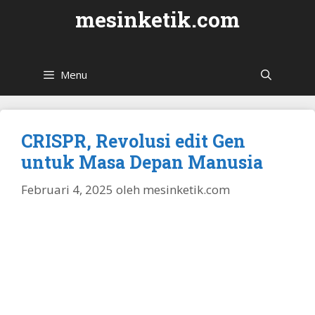
Langsung
mesinketik.com
ke
isi
Menu
CRISPR, Revolusi edit Gen
untuk Masa Depan Manusia
Februari 4, 2025
oleh
mesinketik.com