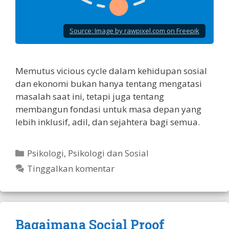
Source:
Image by rawpixel.com on Freepik
Memutus vicious cycle dalam kehidupan sosial
dan ekonomi bukan hanya tentang mengatasi
masalah saat ini, tetapi juga tentang
membangun fondasi untuk masa depan yang
lebih inklusif, adil, dan sejahtera bagi semua.
Kategori
Psikologi
,
Psikologi dan Sosial
Tinggalkan komentar
Bagaimana Social Proof