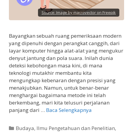
Source:
Image by macrovector on Freepik
Bayangkan sebuah ruang pemeriksaan modern
yang dipenuhi dengan perangkat canggih, dari
layar komputer hingga alat-alat yang mengukur
denyut jantung dan pola suara. Inilah dunia
deteksi kebohongan masa kini, di mana
teknologi mutakhir membantu kita
mengungkap kebenaran dengan presisi yang
menakjubkan. Namun, untuk benar-benar
menghargai bagaimana metode ini telah
berkembang, mari kita telusuri perjalanan
panjang dari …
Baca Selengkapnya
Kategori
Budaya
,
Ilmu Pengetahuan dan Penelitian
,