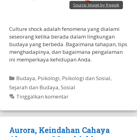
Source:
Image by freepik
Culture shock adalah fenomena yang dialami
seseorang ketika berada dalam lingkungan
budaya yang berbeda. Bagaimana tahapan, tips
menghadapinya, dan bagaimana pengalaman
ini memperkaya kehidupan Anda.
Kategori
Budaya
,
Psikologi
,
Psikologi dan Sosial
,
Sejarah dan Budaya
,
Sosial
Tinggalkan komentar
Aurora, Keindahan Cahaya