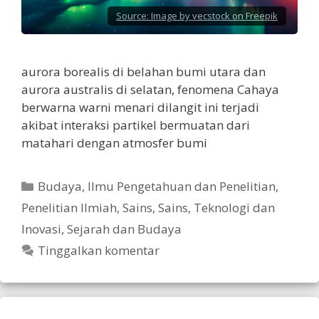
Source:
Image by vecstock on Freepik
aurora borealis di belahan bumi utara dan
aurora australis di selatan, fenomena Cahaya
berwarna warni menari dilangit ini terjadi
akibat interaksi partikel bermuatan dari
matahari dengan atmosfer bumi
Kategori
Budaya
,
Ilmu Pengetahuan dan Penelitian
,
Penelitian Ilmiah
,
Sains
,
Sains, Teknologi dan
Inovasi
,
Sejarah dan Budaya
Tinggalkan komentar