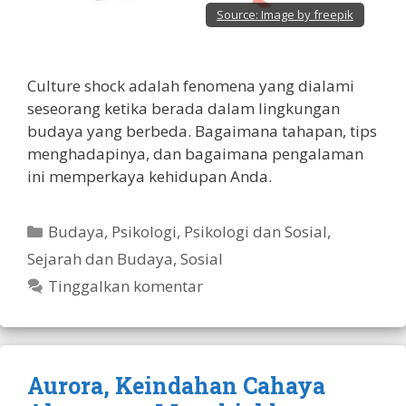
Source:
Image by freepik
Culture shock adalah fenomena yang dialami
seseorang ketika berada dalam lingkungan
budaya yang berbeda. Bagaimana tahapan, tips
menghadapinya, dan bagaimana pengalaman
ini memperkaya kehidupan Anda.
Kategori
Budaya
,
Psikologi
,
Psikologi dan Sosial
,
Sejarah dan Budaya
,
Sosial
Tinggalkan komentar
Aurora, Keindahan Cahaya