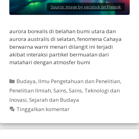
Source:
Image by vecstock on Freepik
aurora borealis di belahan bumi utara dan
aurora australis di selatan, fenomena Cahaya
berwarna warni menari dilangit ini terjadi
akibat interaksi partikel bermuatan dari
matahari dengan atmosfer bumi
Kategori
Budaya
,
Ilmu Pengetahuan dan Penelitian
,
Penelitian Ilmiah
,
Sains
,
Sains, Teknologi dan
Inovasi
,
Sejarah dan Budaya
Tinggalkan komentar