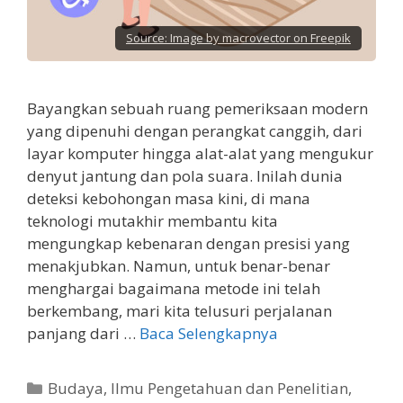
Source:
Image by macrovector on Freepik
Bayangkan sebuah ruang pemeriksaan modern
yang dipenuhi dengan perangkat canggih, dari
layar komputer hingga alat-alat yang mengukur
denyut jantung dan pola suara. Inilah dunia
deteksi kebohongan masa kini, di mana
teknologi mutakhir membantu kita
mengungkap kebenaran dengan presisi yang
menakjubkan. Namun, untuk benar-benar
menghargai bagaimana metode ini telah
berkembang, mari kita telusuri perjalanan
panjang dari …
Baca Selengkapnya
Kategori
Budaya
,
Ilmu Pengetahuan dan Penelitian
,