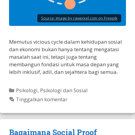
Source:
Image by rawpixel.com on Freepik
Memutus vicious cycle dalam kehidupan sosial
dan ekonomi bukan hanya tentang mengatasi
masalah saat ini, tetapi juga tentang
membangun fondasi untuk masa depan yang
lebih inklusif, adil, dan sejahtera bagi semua.
Kategori
Psikologi
,
Psikologi dan Sosial
Tinggalkan komentar
Bagaimana Social Proof