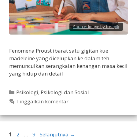
Source:
Image by freepik
Fenomena Proust ibarat satu gigitan kue
madeleine yang dicelupkan ke dalam teh
memunculkan serangkaian kenangan masa kecil
yang hidup dan detail
Kategori
Psikologi
,
Psikologi dan Sosial
Tinggalkan komentar
Halaman
Halaman
Halaman
1
2
…
9
Selanjutnya
→