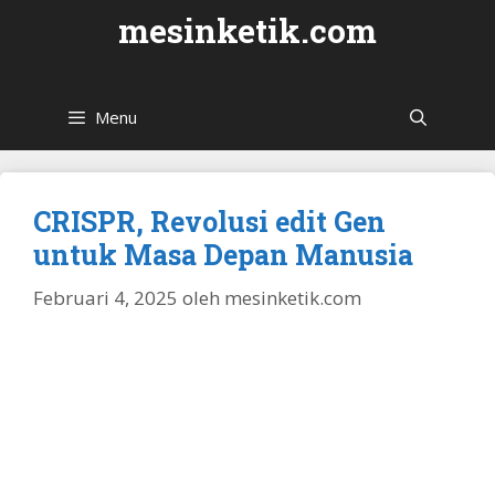
Langsung
mesinketik.com
ke
isi
Menu
CRISPR, Revolusi edit Gen
untuk Masa Depan Manusia
Februari 4, 2025
oleh
mesinketik.com